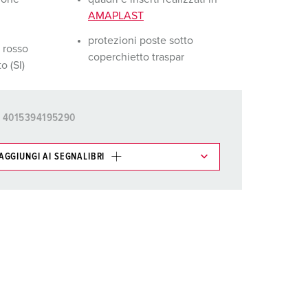
igili del fuoco e protezione civile
AMAPLAST
er container refrigerati
protezioni poste sotto
 rosso
coperchietto traspar
o (SI)
a campeggio
pine e prese per militare
4015394195290
trumetazione tecnica per eventi
AGGIUNGI AI SEGNALIBRI
ti possono essere gestiti in diverse liste.
AGGIUNGI
CREA NUOVA LISTA