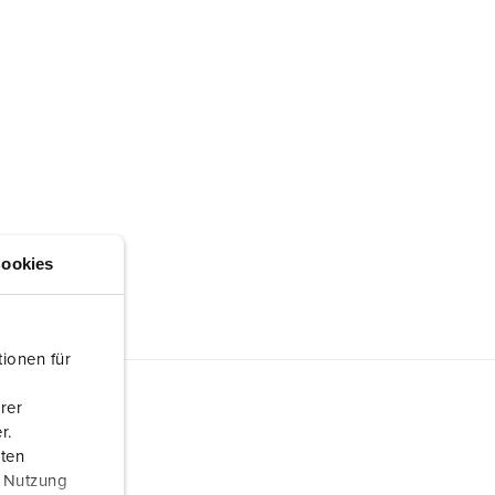
ookies
ionen für
rer
r.
aten
r Nutzung