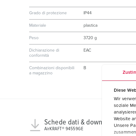
Grado di protezione
IP44
Materiale
plastica
Peso
3720 g
Dichiarazione di
EAC
conformità
Combinazioni disponibili
B
Zusti
a magazzino
Diese Web
Wir verwen
soziale Me
analysier
Website an
Schede dati & download
Unsere Par
AirKRAFT® 94559GE
zusammen, 