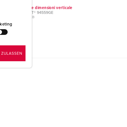
Disegni e dimensioni verticale
AirKRAFT® 94559GE
PNG, 93 KB
keting
 ZULASSEN