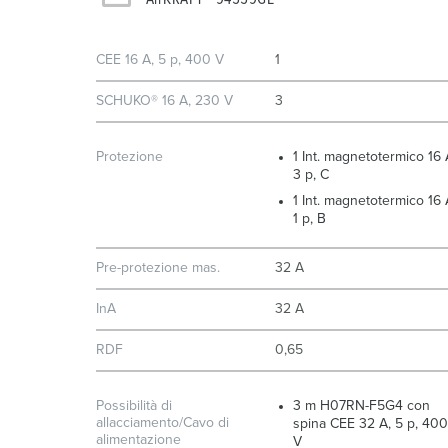
CEE 16 A, 5 p, 400 V
1
SCHUKO® 16 A, 230 V
3
Protezione
1 Int. magnetotermico 16 
3 p, C
1 Int. magnetotermico 16 
1 p, B
Pre-protezione mas.
32 A
InA
32 A
RDF
0,65
Possibilità di
3 m H07RN-F5G4 con
allacciamento/Cavo di
spina CEE 32 A, 5 p, 400
alimentazione
V