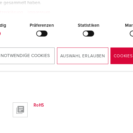
te gesammelt haben.
Instruzioni di montaggio e d'uso
tzerklärung
Impressum
AirKRAFT® 94559GE
PDF, 2 MB
dig
Präferenzen
Statistiken
Mar
 NOTWENDIGE COOKIES
AUSWAHL ERLAUBEN
COOKIES
RoHS