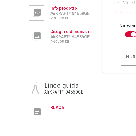
der Diens
Info prodotto
Datenschu
AirKRAFT® 94559GE
E
PDF, 140 KB
i
Notwen
Disegni e dimensioni
n
AirKRAFT® 94559GE
w
PNG, 95 KB
i
l
NUR
l
i
g
Linee guida
u
n
AirKRAFT® 94559GE
g
s
REACh
a
u
s
w