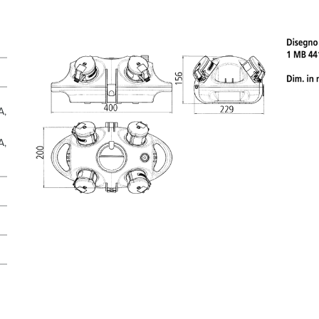
A,
A,