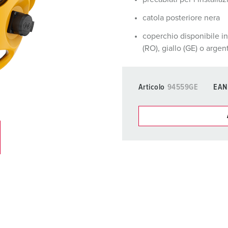
Tecnologia dati / rete
V
catola posteriore nera
Esecuzioni speciali
P
coperchio disponibile in
(RO), giallo (GE) o argent
Prodotti complementari
D
S
Articolo
94559GE
EAN
S
I nostri prodot
La mia lista
(0)