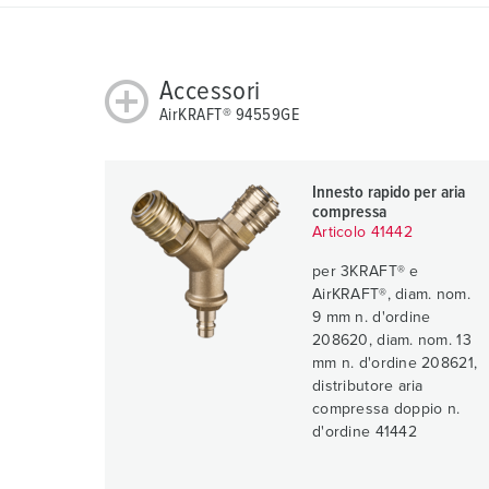
a
h
l
Accessori
AirKRAFT® 94559GE
Innesto rapido per aria
compressa
Articolo 41442
per 3KRAFT® e
AirKRAFT®, diam. nom.
9 mm n. d'ordine
208620, diam. nom. 13
mm n. d'ordine 208621,
distributore aria
compressa doppio n.
d'ordine 41442