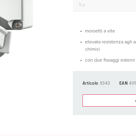
Tecnologia dati / rete
V
Esecuzioni speciali
P
Prodotti complementari
D
morsetti a vite
elevata resistenza agli 
S
chimici
S
con due fissaggi esterni
Articolo
9343
EAN
40
I nostri prodot
La mia lista
(0)