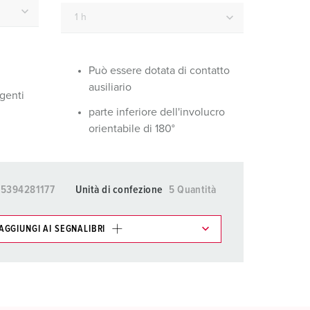
igili del fuoco e protezione civile
er container refrigerati
a campeggio
Può essere dotata di contatto
ausiliario
agenti
pine e prese per militare
parte inferiore dell'involucro
trumetazione tecnica per eventi
orientabile di 180°
15394281177
Unità di confezione
5 Quantità
AGGIUNGI AI SEGNALIBRI
ti possono essere gestiti in diverse liste.
AGGIUNGI