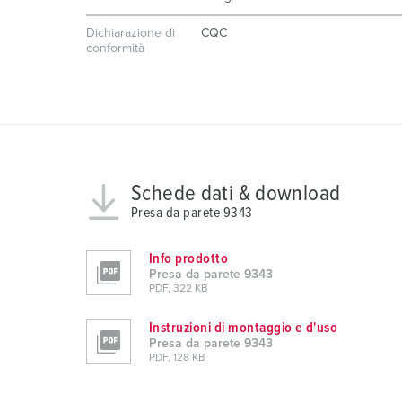
g
s
Dichiarazione di
CQC
a
conformità
u
s
w
a
h
l
Schede dati & download
Presa da parete 9343
Info prodotto
Presa da parete 9343
PDF, 322 KB
Instruzioni di montaggio e d'uso
Presa da parete 9343
PDF, 128 KB