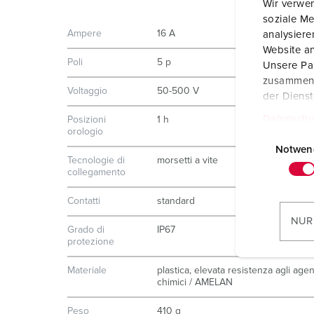
Wir verwen
soziale Me
Ampere
16 A
analysier
Website an
Poli
5 p
Unsere Par
zusammen, 
Voltaggio
50-500 V
der Diens
Datenschu
Posizioni
1 h
orologio
E
i
Notwen
Tecnologie di
morsetti a vite
n
collegamento
w
i
Contatti
standard
l
NUR
Grado di
IP67
l
protezione
i
g
Materiale
plastica, elevata resistenza agli agen
chimici / AMELAN
u
n
Peso
410 g