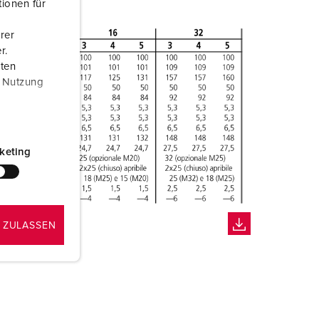
ionen für
rer
r.
aten
r Nutzung
keting
 ZULASSEN