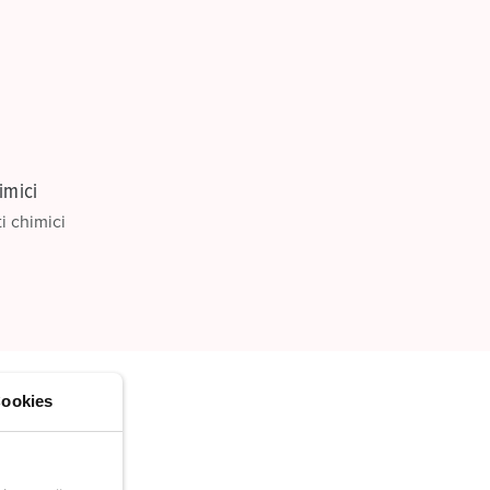
CREA NUOVA LISTA
imici
i chimici
ookies