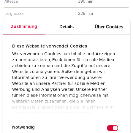
Altezza
390 mm
Larghezza
225 mm
Dichiarazione di conformità
EAC
Details
Über Cookies
Zustimmung
Combinazioni disponibili a
A
magazzino
Diese Webseite verwendet Cookies
Wir verwenden Cookies, um Inhalte und Anzeigen
zu personalisieren, Funktionen für soziale Medien
anbieten zu können und die Zugriffe auf unsere
Website zu analysieren. Außerdem geben wir
Informationen zu Ihrer Verwendung unserer
Website an unsere Partner für soziale Medien,
Werbung und Analysen weiter. Unsere Partner
führen diese Informationen möglicherweise mit
weiteren Daten zusammen, die Sie ihnen
bereitgestellt haben oder die sie im Rahmen Ihrer
Nutzung der Dienste gesammelt haben.
E
Datenschutzerklärung
Impressum
Notwendig
i