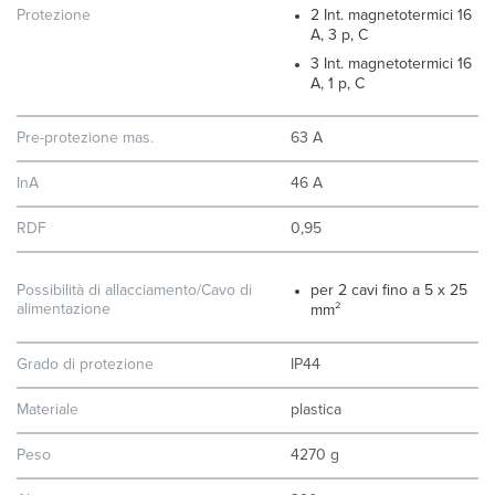
Protezione
2 Int. magnetotermici 16
A, 3 p, C
3 Int. magnetotermici 16
A, 1 p, C
Pre-protezione mas.
63 A
InA
46 A
RDF
0,95
Possibilità di allacciamento/Cavo di
per 2 cavi fino a 5 x 25
alimentazione
mm²
Grado di protezione
IP44
Materiale
plastica
Peso
4270 g