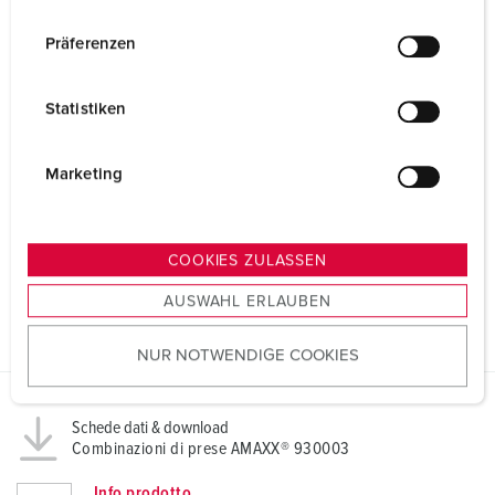
n
w
Präferenzen
i
l
Statistiken
l
i
g
Marketing
u
n
g
COOKIES ZULASSEN
s
AUSWAHL ERLAUBEN
a
u
NUR NOTWENDIGE COOKIES
s
w
a
Schede dati & download
h
Combinazioni di prese AMAXX® 930003
l
Info prodotto