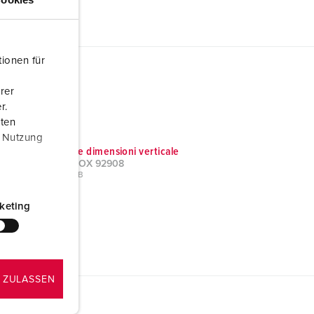
ionen für
rer
r.
aten
r Nutzung
Disegni e dimensioni verticale
DELTA-BOX 92908
PNG, 81 KB
keting
 ZULASSEN