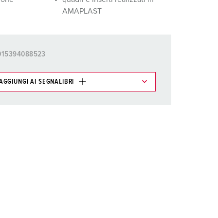
igili del fuoco e protezione civile
AMAPLAST
er container refrigerati
a campeggio
015394088523
pine e prese per militare
AGGIUNGI AI SEGNALIBRI
trumetazione tecnica per eventi
ti possono essere gestiti in diverse liste.
AGGIUNGI
CREA NUOVA LISTA