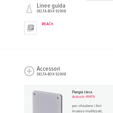
g
Linee guida
u
DELTA-BOX 92908
n
g
REACh
s
a
u
s
w
a
h
Accessori
l
DELTA-BOX 92908
Flangia cieca
Articolo 41419
per chiudere i fori
incasso inutilizzati,