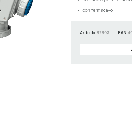
Tecnologia dati / rete
V
con fermacavo
Esecuzioni speciali
P
Prodotti complementari
D
Articolo
92908
EAN
4
S
S
I nostri prodot
La mia lista
(0)