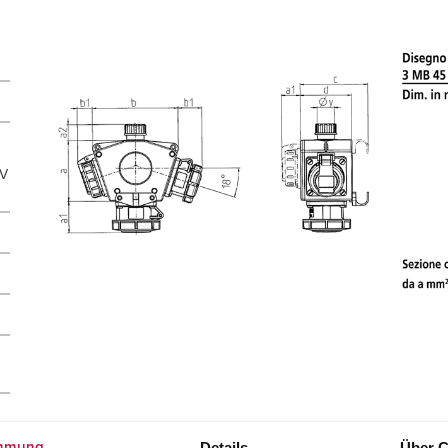
 V
Details
Über C
mmung