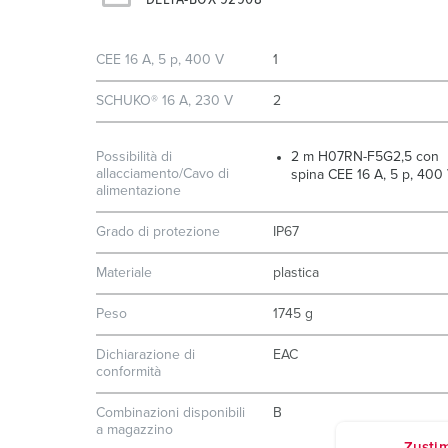
CEE 16 A, 5 p, 400 V
1
SCHUKO® 16 A, 230 V
2
Possibilità di
2 m H07RN-F5G2,5 con
allacciamento/Cavo di
spina CEE 16 A, 5 p, 400
alimentazione
Grado di protezione
IP67
Materiale
plastica
Peso
1745 g
Dichiarazione di
EAC
conformità
Combinazioni disponibili
B
a magazzino
Zusti