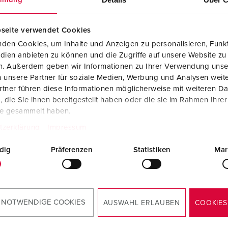
seite verwendet Cookies
den Cookies, um Inhalte und Anzeigen zu personalisieren, Funkt
dien anbieten zu können und die Zugriffe auf unsere Website zu
en. Außerdem geben wir Informationen zu Ihrer Verwendung unse
 unsere Partner für soziale Medien, Werbung und Analysen weite
tner führen diese Informationen möglicherweise mit weiteren D
die Sie ihnen bereitgestellt haben oder die sie im Rahmen Ihre
Instruzioni di montaggio e d'uso
te gesammelt haben.
DELTA-BOX 92908
tzerklärung
Impressum
PDF, 2 MB
dig
Präferenzen
Statistiken
Mar
 NOTWENDIGE COOKIES
AUSWAHL ERLAUBEN
COOKIES