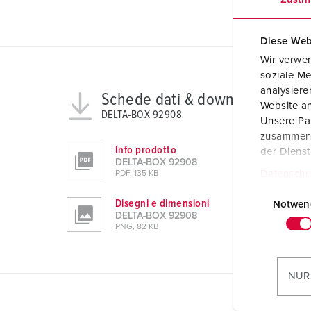
Diese Web
Wir verwen
soziale Me
analysier
Schede dati & download
Website an
DELTA-BOX 92908
Unsere Par
zusammen, 
Info prodotto
der Diens
DELTA-BOX 92908
Datenschu
PDF, 135 KB
E
Disegni e dimensioni
i
Notwen
DELTA-BOX 92908
n
PNG, 82 KB
w
i
l
NUR
l
i