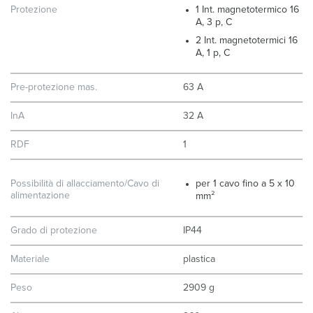
Protezione
1 Int. magnetotermico 16
A, 3 p, C
2 Int. magnetotermici 16
A, 1 p, C
Pre-protezione mas.
63 A
InA
32 A
RDF
1
Possibilità di allacciamento/Cavo di
per 1 cavo fino a 5 x 10
alimentazione
mm²
Grado di protezione
IP44
Materiale
plastica
Peso
2909 g