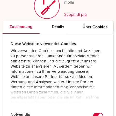
molla
Scopri di più
Details
Über Cookies
Zustimmung
Diese Webseite verwendet Cookies
Specifiche tecniche
Wir verwenden Cookies, um Inhalte und Anzeigen
Presa da pannello RAPIDO® con TwinCONTACT 907
zu personalisieren, Funktionen für soziale Medien
anbieten zu können und die Zugriffe auf unsere
Ampere
16 A
Website zu analysieren. Außerdem geben wir
Informationen zu Ihrer Verwendung unserer
Poli
5 p
Website an unsere Partner für soziale Medien,
Werbung und Analysen weiter. Unsere Partner
Voltaggio
400 V
führen diese Informationen möglicherweise mit
weiteren Daten zusammen, die Sie ihnen
Posizioni orologio
6 h
bereitgestellt haben oder die sie im Rahmen Ihrer
Nutzung der Dienste gesammelt haben.
Hertz
50-60 Hz
E
Datenschutzerklärung
Impressum
Notwendig