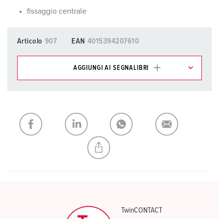
fissaggio centrale
Articolo
907
EAN
4015394207610
AGGIUNGI AI SEGNALIBRI
I nostri prodotti possono essere gestiti in diverse liste.
La mia lista
(0)
AGGIUNGI
CREA NUOVA LISTA
TwinCONTACT