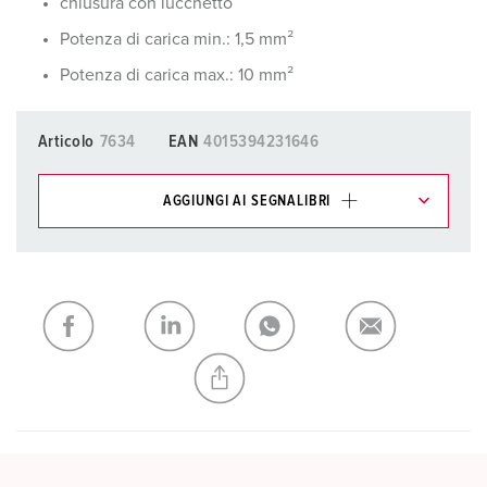
chiusura con lucchetto
Potenza di carica min.: 1,5 mm²
Potenza di carica max.: 10 mm²
Articolo
7634
EAN
4015394231646
AGGIUNGI AI SEGNALIBRI
I nostri prodotti possono essere gestiti in diverse liste.
La mia lista
(0)
AGGIUNGI
CREA NUOVA LISTA