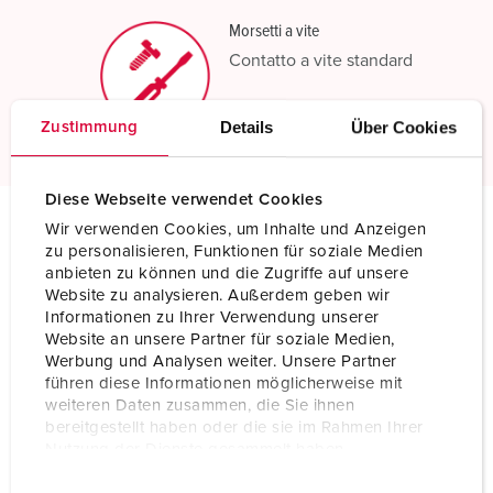
Morsetti a vite
Contatto a vite standard
Scopri di più
Details
Über Cookies
Zustimmung
Diese Webseite verwendet Cookies
Wir verwenden Cookies, um Inhalte und Anzeigen
zu personalisieren, Funktionen für soziale Medien
Specifiche tecniche
Presa da parete DUO 7634
anbieten zu können und die Zugriffe auf unsere
Website zu analysieren. Außerdem geben wir
Informationen zu Ihrer Verwendung unserer
Ampere
32 A
Website an unsere Partner für soziale Medien,
Werbung und Analysen weiter. Unsere Partner
Poli
4 p
führen diese Informationen möglicherweise mit
weiteren Daten zusammen, die Sie ihnen
Voltaggio
400 V
bereitgestellt haben oder die sie im Rahmen Ihrer
Nutzung der Dienste gesammelt haben.
Posizioni orologio
6 h
E
Datenschutzerklärung
Impressum