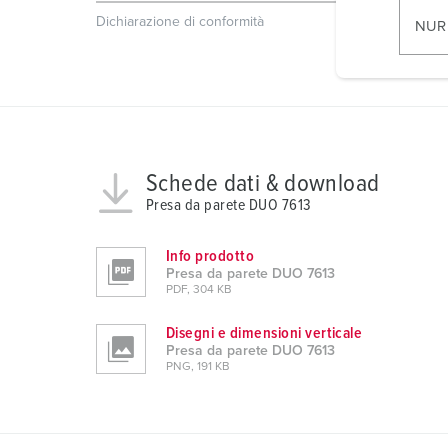
l
Dichiarazione di conformità
EAC
NUR
l
i
g
u
n
g
Schede dati & download
s
Presa da parete DUO 7613
a
u
Info prodotto
s
Presa da parete DUO 7613
w
PDF, 304 KB
a
h
Disegni e dimensioni verticale
Presa da parete DUO 7613
l
PNG, 191 KB