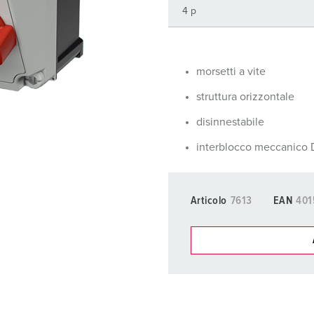
Tecnologia dati / rete
V
Esecuzioni speciali
P
Prodotti complementari
D
morsetti a vite
struttura orizzontale
S
disinnestabile
S
interblocco meccanico
Articolo
7613
EAN
401
I nostri prodot
La mia lista
(0)