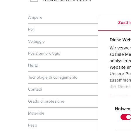
Ampere
32 A
Zusti
Poli
4 p
Diese Web
Voltaggio
230 V
Wir verwen
Posizioni orologio
9 h
soziale Me
analysier
Hertz
50-60 Hz
Website an
Unsere Par
Tecnologie di collegamento
morsetti a vite
zusammen, 
der Diens
Contatti
standard
Datenschu
Grado di protezione
IP44
E
i
Notwen
Materiale
plastica
n
w
Peso
1482 g
i