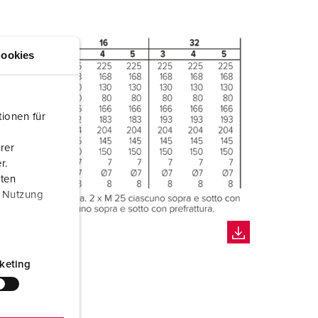
ookies
ionen für
rer
r.
aten
r Nutzung
keting