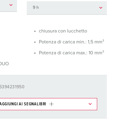
igili del fuoco e protezione civile
er container refrigerati
a campeggio
chiusura con lucchetto
Potenza di carica min.: 1,5 mm²
pine e prese per militare
Potenza di carica max.: 10 mm²
trumetazione tecnica per eventi
 DUO
5394231950
AGGIUNGI AI SEGNALIBRI
ti possono essere gestiti in diverse liste.
AGGIUNGI