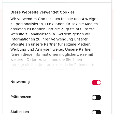
Diese Webseite verwendet Cookies
Wir verwenden Cookies, um Inhalte und Anzeigen
Morsetti a vite
zu personalisieren, Funktionen für soziale Medien
anbieten zu können und die Zugriffe auf unsere
Contatto a vite standard
Website zu analysieren. Außerdem geben wir
Informationen zu Ihrer Verwendung unserer
Scopri di più
Website an unsere Partner für soziale Medien,
Werbung und Analysen weiter. Unsere Partner
führen diese Informationen möglicherweise mit
weiteren Daten zusammen, die Sie ihnen
bereitgestellt haben oder die sie im Rahmen Ihrer
Nutzung der Dienste gesammelt haben.
Specifiche tecniche
E
Datenschutzerklärung
Impressum
Presa da parete 75441
Notwendig
i
n
Ampere
250 A
w
Präferenzen
i
Poli
5 p
l
Statistiken
Voltaggio
400 V