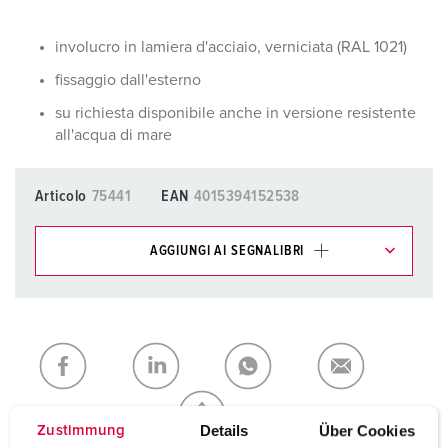
involucro in lamiera d'acciaio, verniciata (RAL 1021)
fissaggio dall'esterno
su richiesta disponibile anche in versione resistente
all'acqua di mare
Articolo
75441
EAN
4015394152538
AGGIUNGI AI SEGNALIBRI
I nostri prodotti possono essere gestiti in diverse liste.
La mia lista
(0)
AGGIUNGI
CREA NUOVA LISTA
Details
Über Cookies
Zustimmung