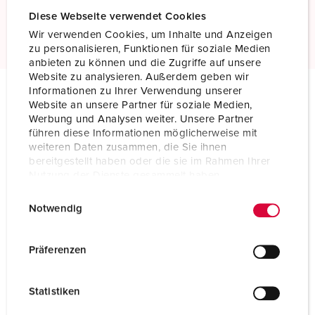
Diese Webseite verwendet Cookies
Scopri di più
Wir verwenden Cookies, um Inhalte und Anzeigen
zu personalisieren, Funktionen für soziale Medien
anbieten zu können und die Zugriffe auf unsere
Website zu analysieren. Außerdem geben wir
Informationen zu Ihrer Verwendung unserer
Website an unsere Partner für soziale Medien,
Specifiche tecniche
Werbung und Analysen weiter. Unsere Partner
Presa da pannello 75069
führen diese Informationen möglicherweise mit
weiteren Daten zusammen, die Sie ihnen
Ampere
160 A
bereitgestellt haben oder die sie im Rahmen Ihrer
Nutzung der Dienste gesammelt haben.
Poli
4 p
E
Datenschutzerklärung
Impressum
Notwendig
i
Voltaggio
500 V
n
Posizioni orologio
7 h
w
Präferenzen
i
Hertz
50-60 Hz
l
Statistiken
l
Tecnologie di collegamento
morsetti a vite