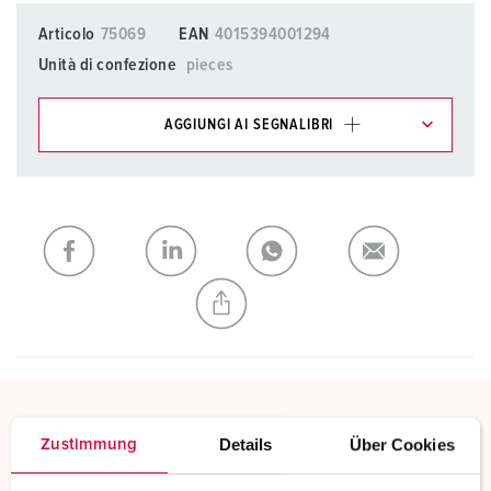
Articolo
75069
EAN
4015394001294
Unità di confezione
pieces
AGGIUNGI AI SEGNALIBRI
I nostri prodotti possono essere gestiti in diverse liste.
La mia lista
(0)
AGGIUNGI
CREA NUOVA LISTA
Details
Über Cookies
Morsetti a vite
Zustimmung
Contatto a vite standard