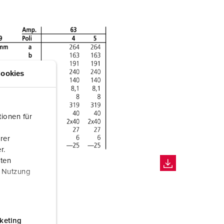
ookies
ionen für
rer
r.
aten
r Nutzung
keting