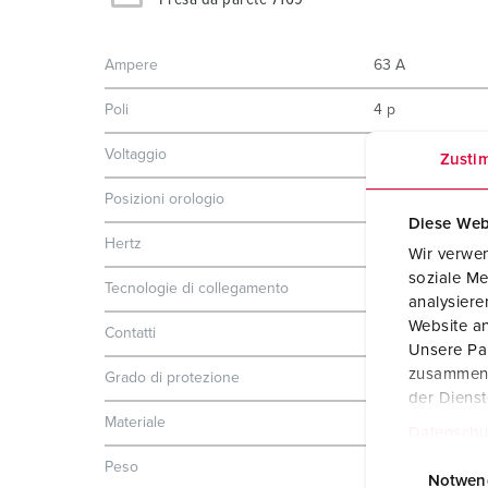
Ampere
63 A
Poli
4 p
Voltaggio
400 V
Zusti
Posizioni orologio
6 h
Diese Web
Hertz
50-60 Hz
Wir verwen
soziale Me
Tecnologie di collegamento
morsetti a vite
analysier
Website an
Contatti
X-CONTACT®
Unsere Par
zusammen, 
Grado di protezione
IP67
der Diens
Materiale
plastica
Datenschu
E
Peso
2600 g
i
Notwen