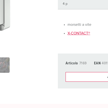
Tecnologia dati / rete
V
Esecuzioni speciali
P
Prodotti complementari
D
morsetti a vite
X-CONTACT®
S
S
Articolo
7169
EAN
401
I nostri prodot
La mia lista
(0)