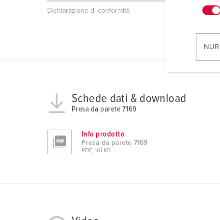
n
Dichiarazione di conformità
EAC
CQC
w
i
l
NUR
l
i
g
u
Schede dati & download
n
Presa da parete 7169
g
s
Info prodotto
a
Presa da parete 7169
u
PDF, 161 KB
s
w
a
h
l