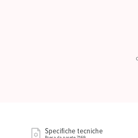
C
Specifiche tecniche
Presa da parete 7169