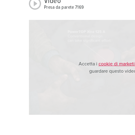
Video
Presa da parete 7169
Accetta i
cookie di market
guardare questo vide