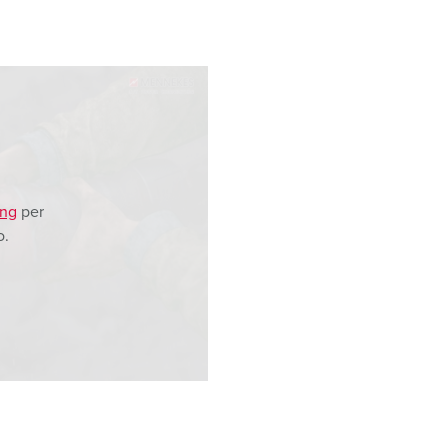
ing
per
o.