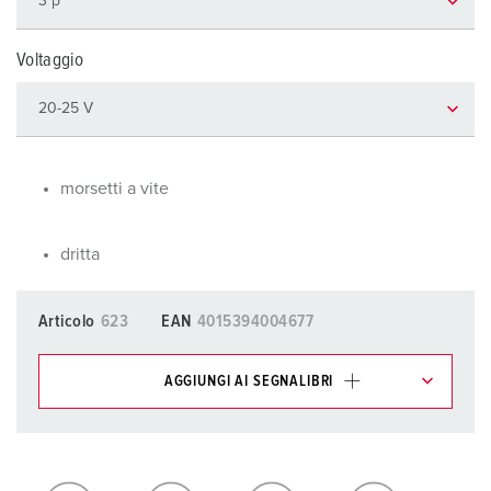
Voltaggio
morsetti a vite
dritta
Articolo
623
EAN
4015394004677
AGGIUNGI AI SEGNALIBRI
I nostri prodotti possono essere gestiti in diverse liste.
La mia lista
(0)
AGGIUNGI