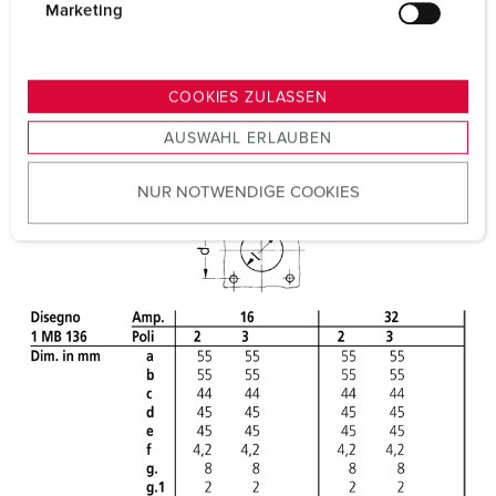
g
Marketing
u
n
g
COOKIES ZULASSEN
s
AUSWAHL ERLAUBEN
a
u
NUR NOTWENDIGE COOKIES
s
w
a
h
l