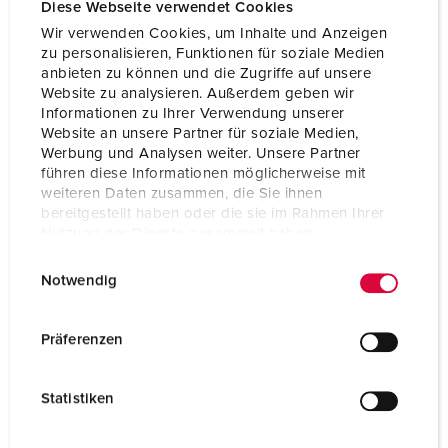
Diese Webseite verwendet Cookies
Ampere
32 A
Wir verwenden Cookies, um Inhalte und Anzeigen
zu personalisieren, Funktionen für soziale Medien
Poli
3 p
anbieten zu können und die Zugriffe auf unsere
Website zu analysieren. Außerdem geben wir
Voltaggio
20-25 V
Informationen zu Ihrer Verwendung unserer
Website an unsere Partner für soziale Medien,
Hertz
50-60 Hz
Werbung und Analysen weiter. Unsere Partner
führen diese Informationen möglicherweise mit
Tecnologie di collegamento
morsetti a vite
weiteren Daten zusammen, die Sie ihnen
bereitgestellt haben oder die sie im Rahmen Ihrer
Contatti
standard
Nutzung der Dienste gesammelt haben.
Grado di protezione
IP44
E
Datenschutzerklärung
Impressum
Notwendig
i
Flangia
55x55 mm
n
w
Präferenzen
Fori di fissaggio
45x45 mm
i
Peso
130 g
l
Statistiken
l
Dichiarazione di conformità
EAC
i