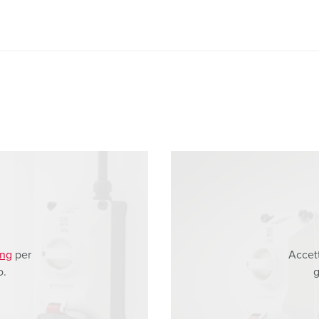
ing
per
Accet
o.
g