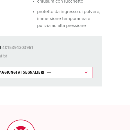
chiusura con lucchetto
protetto da ingresso di polvere,
immersione temporanea e
pulizia ad alta pressione
N
4015394303961
tità
AGGIUNGI AI SEGNALIBRI
ti possono essere gestiti in diverse liste.
AGGIUNGI
CREA NUOVA LISTA