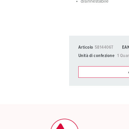
disinnestabile
Articolo
5814406T
EA
Unità di confezione
1 Quan
I nostri prodot
La mia lista
(0)