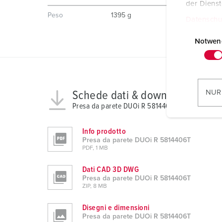
der Diens
Peso
1395 g
Datenschu
E
i
Notwen
n
w
i
l
NUR
Schede dati & download
l
Presa da parete DUOi R 5814406T
i
g
Info prodotto
u
Presa da parete DUOi R 5814406T
n
PDF, 1 MB
g
Dati CAD 3D DWG
s
Presa da parete DUOi R 5814406T
a
ZIP, 8 MB
u
Disegni e dimensioni
s
Presa da parete DUOi R 5814406T
w