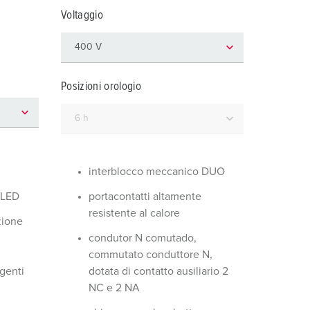
igili del fuoco e protezione civile
Voltaggio
er container refrigerati
a campeggio
Posizioni orologio
pine e prese per militare
trumetazione tecnica per eventi
interblocco meccanico DUO
 LED
portacontatti altamente
resistente al calore
zione
condutor N comutado,
commutato conduttore N,
agenti
dotata di contatto ausiliario 2
NC e 2 NA