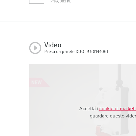
PNG, 383 KB
a
h
l
Video
Presa da parete DUOi R 5814406T
Accetta i
cookie di market
guardare questo vide