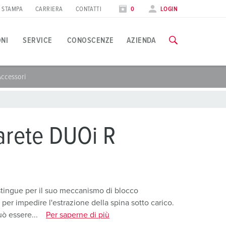
STAMPA
CARRIERA
CONTATTI
0
LOGIN
ONI
SERVICE
CONOSCENZE
AZIENDA
Accessori
pplicazioni specifiche
orso di formazione
iere
utte le informazioni sui nostri corsi di formazione e sulle visit
ndustria alimentare
ate internazionali
arete DUOi R
olico
AI CORSI DI FORMAZIONE
utomotive
entri logistici
stingue per il suo meccanismo di blocco
 per impedire l'estrazione della spina sotto carico.
entri dati
ò essere...
Per saperne di più