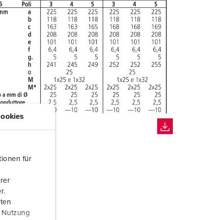
ookies
ionen für
rer
r.
aten
r Nutzung