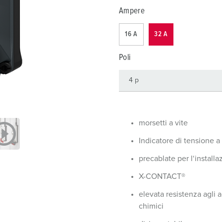
Tecnologia dati / rete
V
Ampere
Esecuzioni speciali
P
16 A
32 A
Prodotti complementari
D
Poli
S
S
morsetti a vite
Indicatore di tensione a
precablate per l‘installa
X-CONTACT®
elevata resistenza agli 
chimici