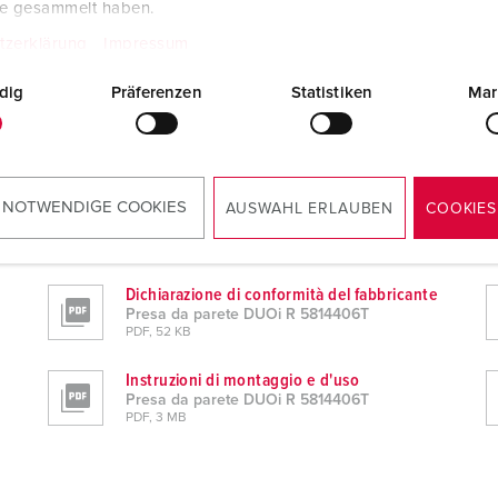
te gesammelt haben.
tzerklärung
Impressum
dig
Präferenzen
Statistiken
Mar
 NOTWENDIGE COOKIES
AUSWAHL ERLAUBEN
COOKIES
Dichiarazione di conformità del fabbricante
Presa da parete DUOi R 5814406T
PDF, 52 KB
Instruzioni di montaggio e d'uso
Presa da parete DUOi R 5814406T
PDF, 3 MB