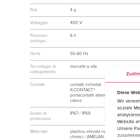
Poli
4 p
Voltaggio
400 V
Posizioni
6 h
orologio
Hertz
50-60 Hz
Tecnologie di
morsetti a vite
collegamento
Zusti
Contatti
contatti nichelati
X-CONTACT®
Diese Web
portacontatti altamente resistenti al
calore
Wir verwen
soziale Me
Grado di
IP67 / IP69
analysier
protezione
Website an
Unsere Par
Materiale
plastica, elevata resistenza agli agen
zusammen, 
chimici / AMELAN