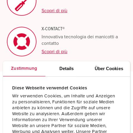
Scopri di più
X-CONTACT®
Innovativa tecnologia dei manicotti a
contatto
Scopri di più
Details
Über Cookies
Zustimmung
Diese Webseite verwendet Cookies
Specifiche tecniche
Presa da parete DUO 5759A
Wir verwenden Cookies, um Inhalte und Anzeigen
zu personalisieren, Funktionen für soziale Medien
anbieten zu können und die Zugriffe auf unsere
Ampere
63 A
Website zu analysieren. Außerdem geben wir
Informationen zu Ihrer Verwendung unserer
Poli
5 p
Website an unsere Partner für soziale Medien,
Werbung und Analysen weiter. Unsere Partner