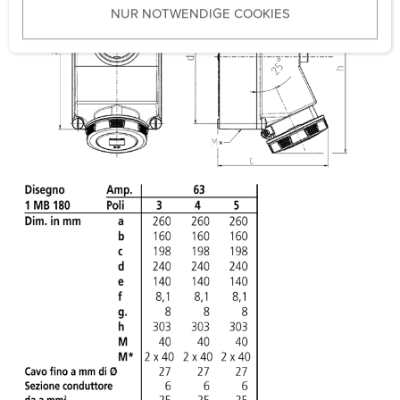
NUR NOTWENDIGE COOKIES
s
w
a
h
l