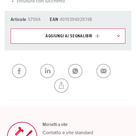
chiusura con lucchetto
Articolo
5759A
EAN
4015394029748
AGGIUNGI AI SEGNALIBRI
I nostri prodotti possono essere gestiti in diverse liste.
La mia lista
(0)
AGGIUNGI
CREA NUOVA LISTA
Morsetti a vite
Contatto a vite standard