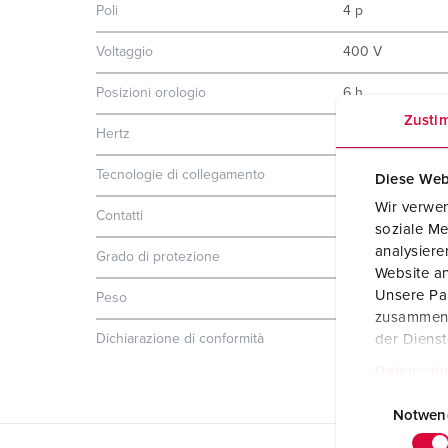
Poli
4 p
Voltaggio
400 V
Posizioni orologio
6 h
Zusti
Hertz
50-60 Hz
Tecnologie di collegamento
morsetti a vite
Diese Web
Wir verwen
Contatti
standard
soziale Me
analysier
Grado di protezione
IP67
Website an
Unsere Par
Peso
363 g
zusammen, 
der Diens
Dichiarazione di conformità
EAC
Datenschu
E
i
Notwen
n