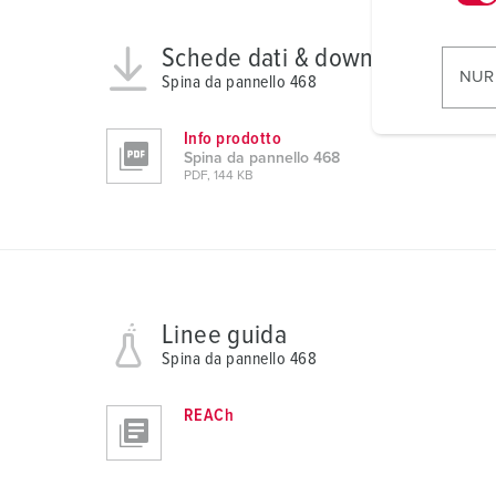
w
i
Schede dati & download
l
NUR
Spina da pannello 468
l
i
Info prodotto
g
Spina da pannello 468
u
PDF, 144 KB
n
g
s
a
u
Linee guida
s
Spina da pannello 468
w
a
REACh
h
l