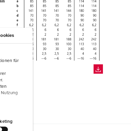
ookies
ionen für
rer
r.
aten
r Nutzung
keting