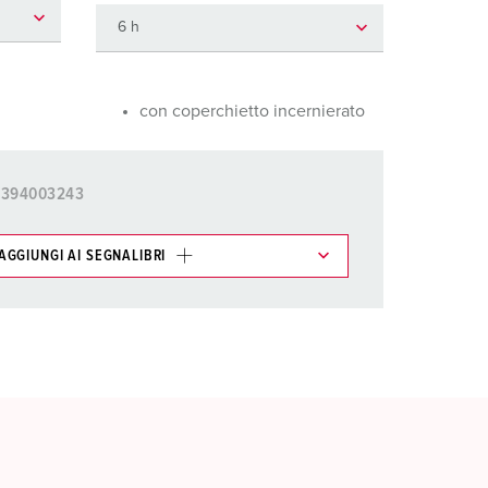
igili del fuoco e protezione civile
er container refrigerati
a campeggio
con coperchietto incernierato
pine e prese per militare
5394003243
trumetazione tecnica per eventi
AGGIUNGI AI SEGNALIBRI
ti possono essere gestiti in diverse liste.
AGGIUNGI
CREA NUOVA LISTA