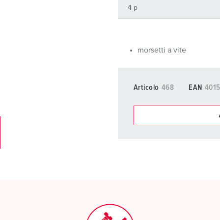
Tecnologia dati / rete
V
Esecuzioni speciali
P
Prodotti complementari
D
morsetti a vite
S
Articolo
468
EAN
401
S
I nostri prodot
La mia lista
(0)