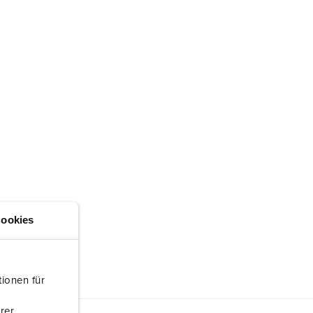
ookies
ionen für
rer