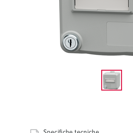
Combinazione di prese
Settore minerario
SCHUKO®
Posizioni
X-CONTACT®
Ferrovie e società di trasporto
Bassa tensione
Cantiere navale
Fiere e centri espositivi
Applicazioni industriali
Specifiche tecniche