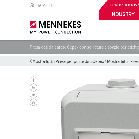
POWER YOUR BUSI
ITALY
IT
INDUSTRY
Presa dati da parete Cepex con serratura e spazio per etiche
Highlights
Soluzioni per applicazioni speciali
Pianificazione & Approvvigionamento
Per elettricisti professionisti
Chi siamo
Mostra tutti i Presa per porte dati Cepex
/
Mostra tutti i Pre
Prese Cepex
Centri logistici
Cataloghi & brochure
Interruttore differenziale di tipo B
Noi siamo MENNEKES
SCHUKO® IP54 e IP68
Industria alimentare
CMRT & EMRT
Contatto del conduttore di terra, posizione ora e colori
MENNEKES Automotive
Presa da parete DUOi
Industria automobilistica
REACh
Classi di protezione IP e gradi di protezione
La Sostenibilità
PowerTOP® Xtra
Energia eolica
RoHS
Norme europee per prese a innesto
Compliance
Spine e prese mobili con passacavo di protezione
Centri dati
AMAXX® Connection Club
Standard internazionali
Qualità e responsabilità