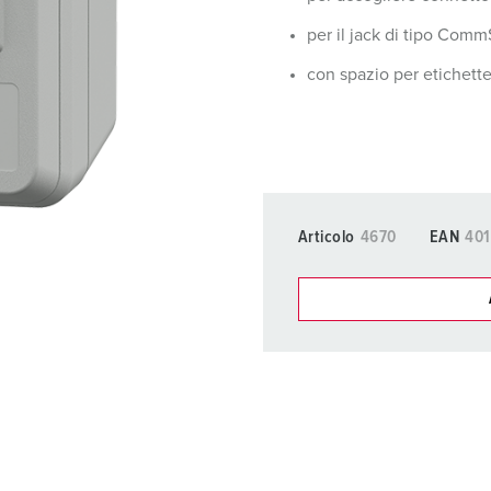
Tecnologia dati / rete
V
per il jack di tipo Com
Esecuzioni speciali
P
con spazio per etichett
Prodotti complementari
D
S
S
Articolo
4670
EAN
40
I nostri prodot
La mia lista
(0)