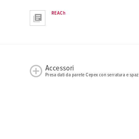
a
u
REACh
s
w
a
h
l
Accessori
Presa dati da parete Cepex con serratura e spazi