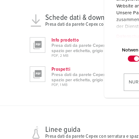
Website an
Unsere Par
Schede dati & download
zusammen, 
Presa dati da parete Cepex con serratura e spazi
der Diens
Datenschu
Info prodotto
E
Presa dati da parete Cepex con serratura e
i
Notwen
spazio per etichetta, grigio chiaro 4670
PDF, 2 MB
n
w
Prospetti
i
Presa dati da parete Cepex con serratura e
l
spazio per etichetta, grigio chiaro 4670
NUR
PDF, 1 MB
l
i
g
u
n
g
Linee guida
s
Presa dati da parete Cepex con serratura e spazi