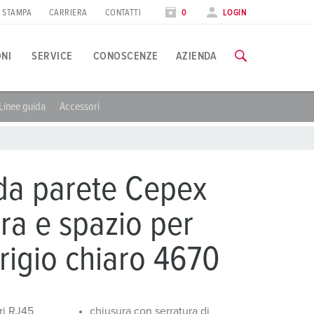
STAMPA
CARRIERA
CONTATTI
0
LOGIN
ONI
SERVICE
CONOSCENZE
AZIENDA
Linee guida
Accessori
pplicazioni specifiche
orso di formazione
iere
utte le informazioni sui nostri corsi di formazione e sulle visit
ndustria alimentare
ate internazionali
 da parete Cepex
olico
AI CORSI DI FORMAZIONE
ra e spazio per
utomotive
grigio chiaro 4670
entri logistici
entri dati
ri RJ45
chiusura con serratura di