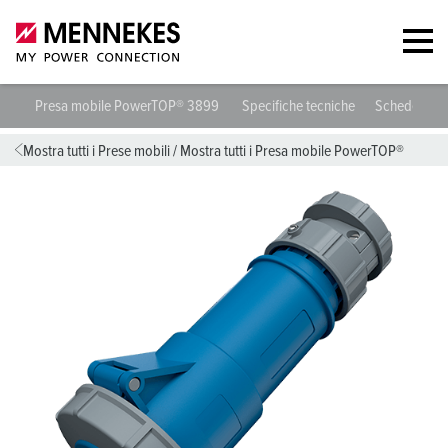
Presa mobile PowerTOP® 3899
Specifiche tecniche
Schede dati
Mostra tutti i Prese mobili
/
Mostra tutti i Presa mobile PowerTOP®