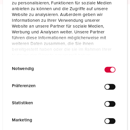
zu personalisieren, Funktionen für soziale Medien
anbieten zu können und die Zugriffe auf unsere
Website zu analysieren. Außerdem geben wir
Informationen zu Ihrer Verwendung unserer
Specifiche tecniche
Website an unsere Partner für soziale Medien,
Presa mobile PowerTOP® 3899
Werbung und Analysen weiter. Unsere Partner
führen diese Informationen möglicherweise mit
Ampere
32 A
weiteren Daten zusammen, die Sie ihnen
bereitgestellt haben oder die sie im Rahmen Ihrer
Poli
4 p
Nutzung der Dienste gesammelt haben.
E
Datenschutzerklärung
Impressum
Voltaggio
230 V
Notwendig
i
Posizioni orologio
9 h
n
w
Präferenzen
Hertz
50-60 Hz
i
l
Tecnologie di
morsetti a vite
Statistiken
l
collegamento
i
Contatti
portacontatti altamente resistenti al
g
Marketing
calore
u