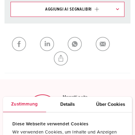
AGGIUNGI AI SEGNALIBRI
I nostri prodotti possono essere gestiti in diverse liste.
La mia lista
(0)
AGGIUNGI
CREA NUOVA LISTA
Morsetti a vite
Details
Über Cookies
Zustimmung
Contatto a vite standard
Scopri di più
Diese Webseite verwendet Cookies
Wir verwenden Cookies, um Inhalte und Anzeigen