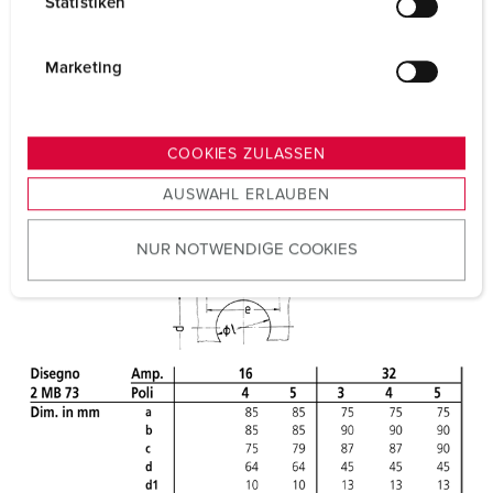
Statistiken
EAC
l
CQC
i
g
Marketing
u
n
g
COOKIES ZULASSEN
s
AUSWAHL ERLAUBEN
a
u
NUR NOTWENDIGE COOKIES
s
w
a
h
l