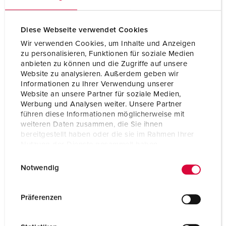
Specifiche tecniche
Spina da pannello 379
Diese Webseite verwendet Cookies
Ampere
16 A
Wir verwenden Cookies, um Inhalte und Anzeigen
zu personalisieren, Funktionen für soziale Medien
Poli
5 p
anbieten zu können und die Zugriffe auf unsere
Website zu analysieren. Außerdem geben wir
Voltaggio
400 V
Informationen zu Ihrer Verwendung unserer
Website an unsere Partner für soziale Medien,
Posizioni orologio
6 h
Werbung und Analysen weiter. Unsere Partner
führen diese Informationen möglicherweise mit
Hertz
50-60 Hz
weiteren Daten zusammen, die Sie ihnen
bereitgestellt haben oder die sie im Rahmen Ihrer
Tecnologie di collegamento
morsetti a vite
Nutzung der Dienste gesammelt haben.
E
Datenschutzerklärung
Impressum
Contatti
standard
Notwendig
i
Grado di protezione
IP44
n
w
Präferenzen
Peso
182 g
i
l
Dichiarazione di conformità
VDE