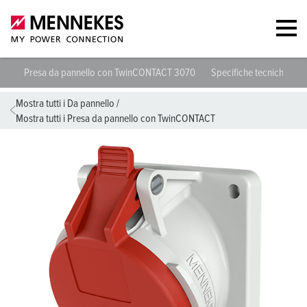
Presa da pannello con TwinCONTACT 3070
Specifiche tecniche
S
Mostra tutti i Da pannello
/
Mostra tutti i Presa da pannello con TwinCONTACT