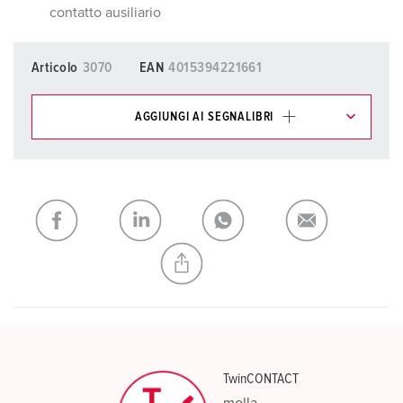
contatto ausiliario
Articolo
3070
EAN
4015394221661
AGGIUNGI AI SEGNALIBRI
I nostri prodotti possono essere gestiti in diverse liste.
La mia lista
(0)
AGGIUNGI
CREA NUOVA LISTA
TwinCONTACT