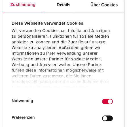
Tecnologie di collegamento
senza vite - TwinCONTACT
Details
Über Cookies
Zustimmung
Contatti
standard
Diese Webseite verwendet Cookies
Grado di protezione
IP44
Wir verwenden Cookies, um Inhalte und Anzeigen
Flangia
85x85 mm
zu personalisieren, Funktionen für soziale Medien
anbieten zu können und die Zugriffe auf unsere
Fori di fissaggio
70x70 mm
Website zu analysieren. Außerdem geben wir
Informationen zu Ihrer Verwendung unserer
Inclinazione
20 °
Website an unsere Partner für soziale Medien,
Werbung und Analysen weiter. Unsere Partner
Peso
140 g
führen diese Informationen möglicherweise mit
weiteren Daten zusammen, die Sie ihnen
Dichiarazione di conformità
VDE
bereitgestellt haben oder die sie im Rahmen Ihrer
EAC
Nutzung der Dienste gesammelt haben.
CB Zertifikat
E
Datenschutzerklärung
Impressum
Notwendig
i
n
w
Präferenzen
i