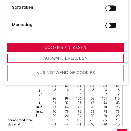
l
Statistiken
l
i
g
Marketing
u
n
g
COOKIES ZULASSEN
s
AUSWAHL ERLAUBEN
a
u
NUR NOTWENDIGE COOKIES
s
w
a
h
l