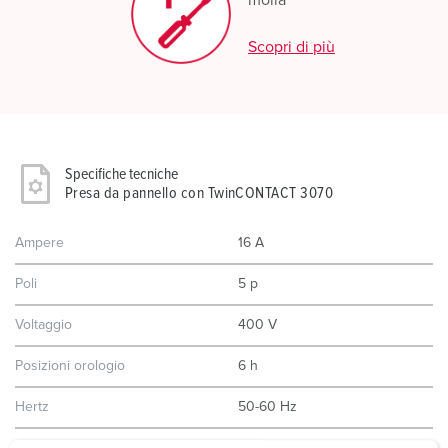
molla
Scopri di più
Specifiche tecniche
Presa da pannello con TwinCONTACT 3070
Ampere
16 A
Poli
5 p
Voltaggio
400 V
Posizioni orologio
6 h
Hertz
50-60 Hz