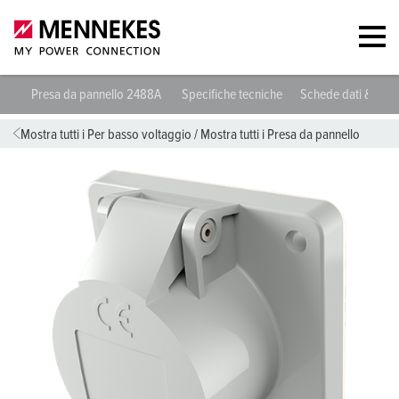
Presa da pannello 2488A
Specifiche tecniche
Schede dati & dow
Mostra tutti i Per basso voltaggio
/
Mostra tutti i Presa da pannello