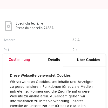
Specifiche tecniche
Presa da pannello 2488A
Ampere
32 A
Poli
2 p
Details
Über Cookies
Zustimmung
Voltaggio
50 V
Posizioni orologio
10 h
Diese Webseite verwendet Cookies
Hertz
(DC)
Wir verwenden Cookies, um Inhalte und Anzeigen
zu personalisieren, Funktionen für soziale Medien
Tecnologie di collegamento
morsetti a vite
anbieten zu können und die Zugriffe auf unsere
Website zu analysieren. Außerdem geben wir
Contatti
standard
Informationen zu Ihrer Verwendung unserer
Website an unsere Partner für soziale Medien,