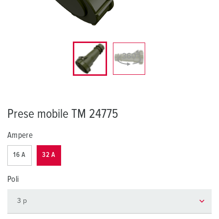
Prese mobile TM 24775
Ampere
16 A
32 A
Poli