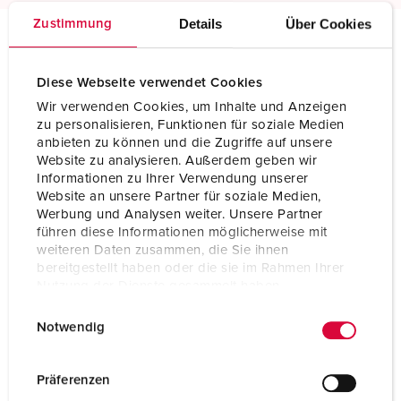
Details
Über Cookies
Zustimmung
Specifiche tecniche
Prese mobile TM 24775
Diese Webseite verwendet Cookies
Wir verwenden Cookies, um Inhalte und Anzeigen
zu personalisieren, Funktionen für soziale Medien
Ampere
32 A
anbieten zu können und die Zugriffe auf unsere
Website zu analysieren. Außerdem geben wir
Poli
3 p
Informationen zu Ihrer Verwendung unserer
Website an unsere Partner für soziale Medien,
Voltaggio
230 V
Werbung und Analysen weiter. Unsere Partner
führen diese Informationen möglicherweise mit
Posizioni orologio
6 h
weiteren Daten zusammen, die Sie ihnen
bereitgestellt haben oder die sie im Rahmen Ihrer
Hertz
50-60 Hz
Nutzung der Dienste gesammelt haben.
Tecnologie di
morsetti a vite
E
Datenschutzerklärung
Impressum
collegamento
Notwendig
i
n
Contatti
portacontatti altamente resistenti al
calore
w
Präferenzen
contatti nichelati
i