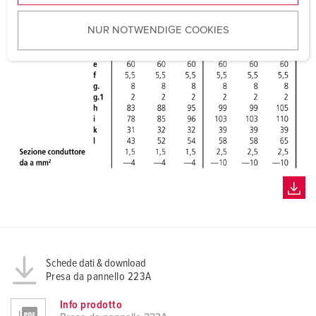
u
NUR NOTWENDIGE COOKIES
s
w
a
h
l
Schede dati & download
Presa da pannello 223A
Info prodotto