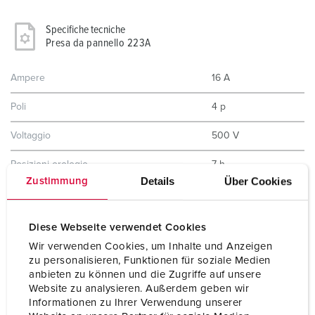
Specifiche tecniche
Presa da pannello 223A
Ampere
16 A
Poli
4 p
Voltaggio
500 V
Posizioni orologio
7 h
Details
Über Cookies
Zustimmung
Hertz
50-60 Hz
Tecnologie di collegamento
morsetti a vite
Diese Webseite verwendet Cookies
Wir verwenden Cookies, um Inhalte und Anzeigen
Contatti
standard
zu personalisieren, Funktionen für soziale Medien
anbieten zu können und die Zugriffe auf unsere
Grado di protezione
IP67
Website zu analysieren. Außerdem geben wir
Informationen zu Ihrer Verwendung unserer
Flangia
75x75 mm