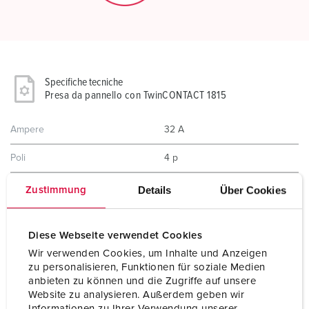
Specifiche tecniche
Presa da pannello con TwinCONTACT 1815
Ampere
32 A
Poli
4 p
Voltaggio
500 V
Details
Über Cookies
Zustimmung
Posizioni orologio
7 h
Diese Webseite verwendet Cookies
Hertz
50-60 Hz
Wir verwenden Cookies, um Inhalte und Anzeigen
zu personalisieren, Funktionen für soziale Medien
Tecnologie di collegamento
senza vite - TwinCONTACT
anbieten zu können und die Zugriffe auf unsere
Website zu analysieren. Außerdem geben wir
Contatti
standard
Informationen zu Ihrer Verwendung unserer