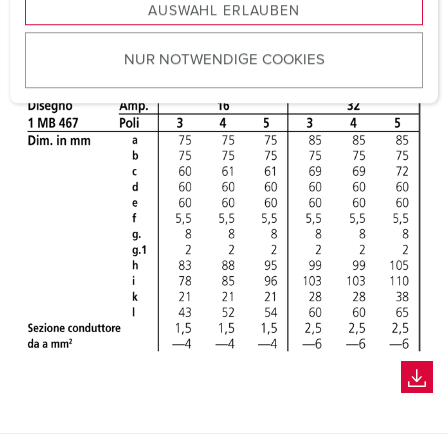
AUSWAHL ERLAUBEN
a
u
NUR NOTWENDIGE COOKIES
s
w
a
h
l