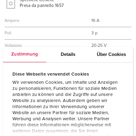
Presa da pannello 1657
Ampere
16 A
Poli
3 p
Voltaggio
20-25 V
Details
Über Cookies
Zustimmung
Hertz
50-60 Hz
Tecnologie di collegamento
morsetti a vite
Diese Webseite verwendet Cookies
Wir verwenden Cookies, um Inhalte und Anzeigen
Contatti
standard
zu personalisieren, Funktionen für soziale Medien
anbieten zu können und die Zugriffe auf unsere
Grado di protezione
IP44
Website zu analysieren. Außerdem geben wir
Informationen zu Ihrer Verwendung unserer
Flangia
75x75 mm
Website an unsere Partner für soziale Medien,
Werbung und Analysen weiter. Unsere Partner
Fori di fissaggio
60x60 mm
führen diese Informationen möglicherweise mit
weiteren Daten zusammen, die Sie ihnen
Peso
147 g