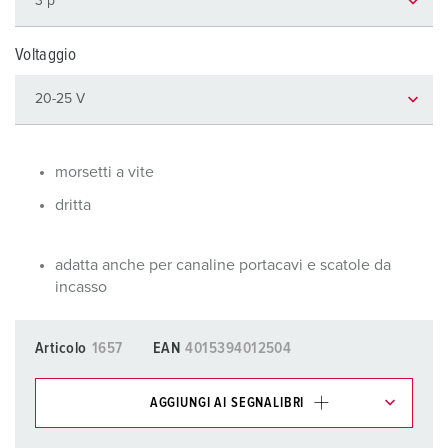
Voltaggio
morsetti a vite
dritta
adatta anche per canaline portacavi e scatole da
incasso
Articolo
1657
EAN
4015394012504
AGGIUNGI AI SEGNALIBRI
I nostri prodotti possono essere gestiti in diverse liste.