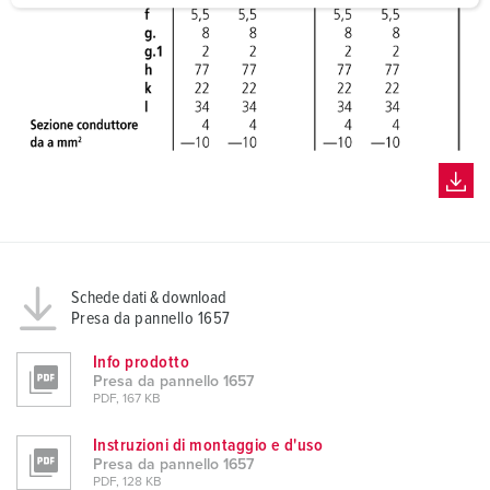
a
h
l
Schede dati & download
Presa da pannello 1657
Info prodotto
Presa da pannello 1657
PDF, 167 KB
Instruzioni di montaggio e d'uso
Presa da pannello 1657
PDF, 128 KB