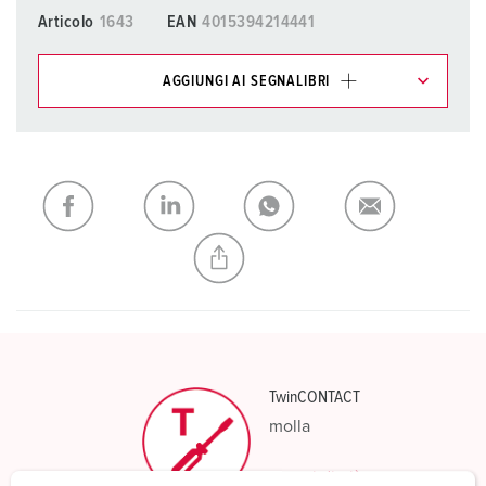
Articolo
1643
EAN
4015394214441
AGGIUNGI AI SEGNALIBRI
I nostri prodotti possono essere gestiti in diverse liste.
La mia lista
(0)
AGGIUNGI
CREA NUOVA LISTA
TwinCONTACT
molla
Scopri di più