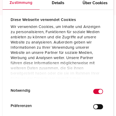
Details
Über Cookies
Zustimmung
Diese Webseite verwendet Cookies
Wir verwenden Cookies, um Inhalte und Anzeigen
Specifiche tecniche
zu personalisieren, Funktionen für soziale Medien
Presa da pannello con TwinCONTACT 1643
anbieten zu können und die Zugriffe auf unsere
Website zu analysieren. Außerdem geben wir
Informationen zu Ihrer Verwendung unserer
Ampere
16 A
Website an unsere Partner für soziale Medien,
Werbung und Analysen weiter. Unsere Partner
Poli
5 p
führen diese Informationen möglicherweise mit
weiteren Daten zusammen, die Sie ihnen
Voltaggio
230 V
bereitgestellt haben oder die sie im Rahmen Ihrer
Nutzung der Dienste gesammelt haben.
Posizioni orologio
9 h
E
Datenschutzerklärung
Impressum
Notwendig
Hertz
50-60 Hz
i
n
Tecnologie di collegamento
senza vite - TwinCONTACT
w
Präferenzen
i
Contatti
standard