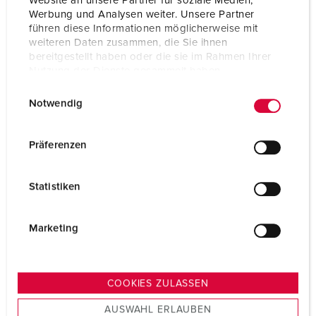
Website an unsere Partner für soziale Medien,
Werbung und Analysen weiter. Unsere Partner
führen diese Informationen möglicherweise mit
weiteren Daten zusammen, die Sie ihnen
bereitgestellt haben oder die sie im Rahmen Ihrer
Nutzung der Dienste gesammelt haben.
E
Datenschutzerklärung
Impressum
Notwendig
i
n
w
Präferenzen
i
l
Statistiken
l
i
g
Marketing
u
n
g
COOKIES ZULASSEN
s
AUSWAHL ERLAUBEN
a