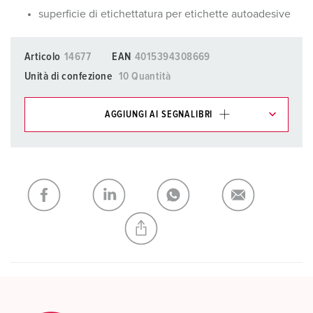
superficie di etichettatura per etichette autoadesive
Articolo
14677
EAN
4015394308669
Unità di confezione
10 Quantità
AGGIUNGI AI SEGNALIBRI
I nostri prodotti possono essere gestiti in diverse liste.
La mia lista
(0)
AGGIUNGI
CREA NUOVA LISTA