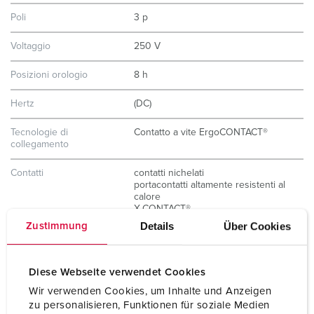
Poli
3 p
Voltaggio
250 V
Posizioni orologio
8 h
Hertz
(DC)
Tecnologie di
Contatto a vite ErgoCONTACT®
collegamento
Contatti
contatti nichelati
portacontatti altamente resistenti al
calore
X-CONTACT®
Details
Über Cookies
Zustimmung
Grado di protezione
IP67 / IP69
Peso
240 g
Diese Webseite verwendet Cookies
Wir verwenden Cookies, um Inhalte und Anzeigen
Dichiarazione di
CB Zertifikat
zu personalisieren, Funktionen für soziale Medien
conformità
VDE