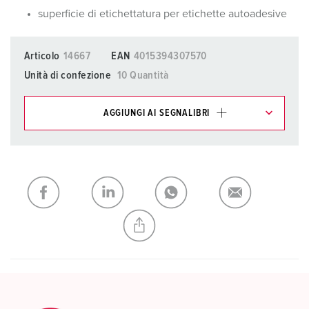
superficie di etichettatura per etichette autoadesive
Articolo
14667
EAN
4015394307570
Unità di confezione
10 Quantità
AGGIUNGI AI SEGNALIBRI
I nostri prodotti possono essere gestiti in diverse liste.
La mia lista
(0)
AGGIUNGI
CREA NUOVA LISTA