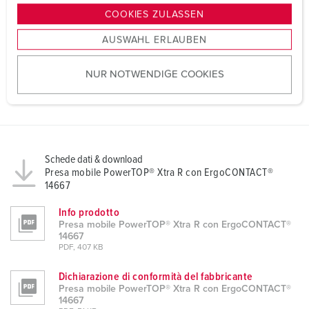
g
COOKIES ZULASSEN
s
AUSWAHL ERLAUBEN
a
u
NUR NOTWENDIGE COOKIES
s
w
a
h
l
Schede dati & download
Presa mobile PowerTOP® Xtra R con ErgoCONTACT®
14667
Info prodotto
Presa mobile PowerTOP® Xtra R con ErgoCONTACT®
14667
PDF, 407 KB
Dichiarazione di conformità del fabbricante
Presa mobile PowerTOP® Xtra R con ErgoCONTACT®
14667