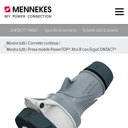
Presa mobile PowerTOP® Xtra R con ErgoCONTACT® 14667
Specifi
Mostra tutti i Corrente continua
/
Mostra tutti i Presa mobile PowerTOP® Xtra R con ErgoCONTACT®