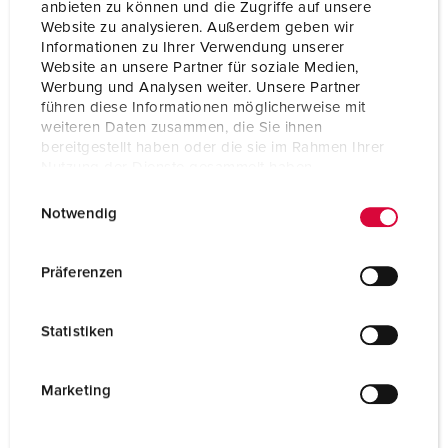
anbieten zu können und die Zugriffe auf unsere
Website zu analysieren. Außerdem geben wir
Informationen zu Ihrer Verwendung unserer
Website an unsere Partner für soziale Medien,
Werbung und Analysen weiter. Unsere Partner
führen diese Informationen möglicherweise mit
weiteren Daten zusammen, die Sie ihnen
bereitgestellt haben oder die sie im Rahmen Ihrer
Nutzung der Dienste gesammelt haben.
E
Datenschutzerklärung
Impressum
Notwendig
i
n
w
Präferenzen
i
l
Statistiken
l
i
g
Marketing
u
n