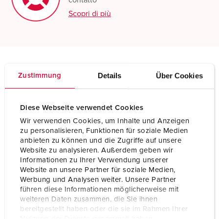
contatto
Scopri di più
Details
Über Cookies
Specifiche tecniche
Zustimmung
Presa mobile PowerTOP® Xtra 14237P
Diese Webseite verwendet Cookies
Ampere
63 A
Wir verwenden Cookies, um Inhalte und Anzeigen
Poli
5 p
zu personalisieren, Funktionen für soziale Medien
anbieten zu können und die Zugriffe auf unsere
Voltaggio
600-690 V
Website zu analysieren. Außerdem geben wir
Informationen zu Ihrer Verwendung unserer
Website an unsere Partner für soziale Medien,
Posizioni orologio
5 h
Werbung und Analysen weiter. Unsere Partner
führen diese Informationen möglicherweise mit
Hertz
50-60 Hz
weiteren Daten zusammen, die Sie ihnen
bereitgestellt haben oder die sie im Rahmen Ihrer
Tecnologie di
morsetti a vite
collegamento
Nutzung der Dienste gesammelt haben.