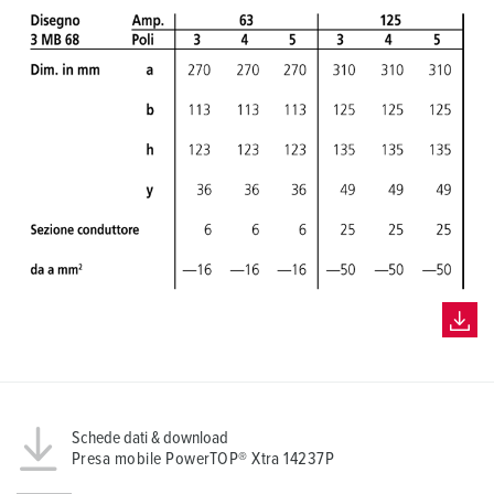
h
l
Schede dati & download
Presa mobile PowerTOP® Xtra 14237P