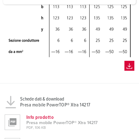
a
h
l
Schede dati & download
Presa mobile PowerTOP® Xtra 14217
Info prodotto
Presa mobile PowerTOP® Xtra 14217
PDF, 106 KB