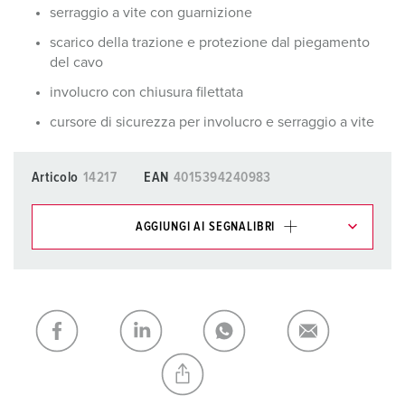
serraggio a vite con guarnizione
scarico della trazione e protezione dal piegamento
del cavo
involucro con chiusura filettata
cursore di sicurezza per involucro e serraggio a vite
Articolo
14217
EAN
4015394240983
AGGIUNGI AI SEGNALIBRI
I nostri prodotti possono essere gestiti in diverse liste.
La mia lista
(0)
AGGIUNGI
CREA NUOVA LISTA