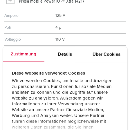
Presa mobile PowerTOP® Xtra 14217
Ampere
125 A
Poli
4 p
Voltaggio
110 V
Posizioni orologio
4 h
Details
Über Cookies
Zustimmung
Hertz
50-60 Hz
Diese Webseite verwendet Cookies
Tecnologie di
morsetti a vite
collegamento
Wir verwenden Cookies, um Inhalte und Anzeigen
zu personalisieren, Funktionen für soziale Medien
Contatti
portacontatti altamente resistenti al
anbieten zu können und die Zugriffe auf unsere
calore
Website zu analysieren. Außerdem geben wir
X-CONTACT®
Informationen zu Ihrer Verwendung unserer
Website an unsere Partner für soziale Medien,
Grado di protezione
IP67
Werbung und Analysen weiter. Unsere Partner
führen diese Informationen möglicherweise mit
Peso
1514 g
weiteren Daten zusammen, die Sie ihnen