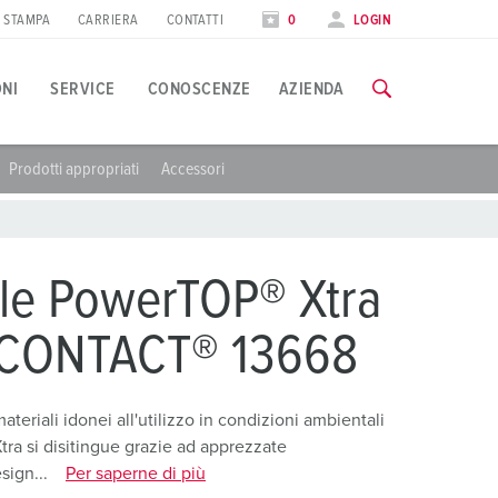
STAMPA
CARRIERA
CONTATTI
0
LOGIN
ONI
SERVICE
CONOSCENZE
AZIENDA
Prodotti appropriati
Accessori
pplicazioni specifiche
orso di formazione
iere
utte le informazioni sui nostri corsi di formazione e sulle visit
ndustria alimentare
ate internazionali
le PowerTOP® Xtra
olico
AI CORSI DI FORMAZIONE
oCONTACT® 13668
utomotive
entri logistici
teriali idonei all'utilizzo in condizioni ambientali
Xtra si disitingue grazie ad apprezzate
entri dati
sign...
Per saperne di più