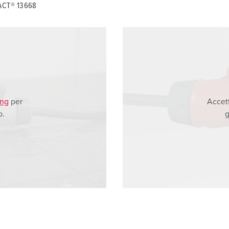
TACT® 13668
ing
per
Accet
o.
g