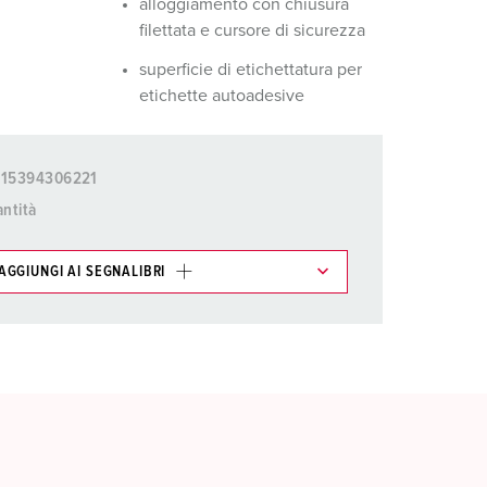
alloggiamento con chiusura
filettata e cursore di sicurezza
superficie di etichettatura per
etichette autoadesive
015394306221
ntità
AGGIUNGI AI SEGNALIBRI
ti possono essere gestiti in diverse liste.
AGGIUNGI
CREA NUOVA LISTA