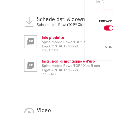
der Diens
Datenschu
E
Schede dati & download
i
Notwen
Spina mobile PowerTOP® Xtra R con ErgoCON
n
w
Info prodotto
i
Spina mobile PowerTOP® Xtra R con
l
ErgoCONTACT® 13668
NUR
PDF, 413 KB
l
i
Instruzioni di montaggio e d'uso
g
Spina mobile PowerTOP® Xtra R con
u
ErgoCONTACT® 13668
PDF, 2 MB
n
g
s
a
u
s
Video
w