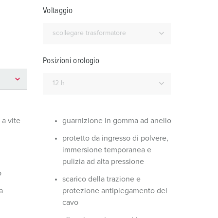
igili del fuoco e protezione civile
Voltaggio
er container refrigerati
a campeggio
Posizioni orologio
pine e prese per militare
trumetazione tecnica per eventi
a vite
guarnizione in gomma ad anello
protetto da ingresso di polvere,
immersione temporanea e
pulizia ad alta pressione
o
scarico della trazione e
a
protezione antipiegamento del
cavo