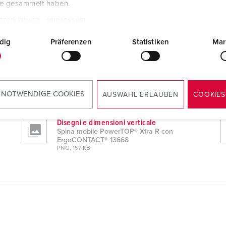
te gesammelt haben.
tzerklärung
Impressum
dig
Präferenzen
Statistiken
Mar
TACT® 13668
Dati CAD STP
Spina mobile PowerTOP® Xtra R con
ErgoCONTACT® 13668
 NOTWENDIGE COOKIES
AUSWAHL ERLAUBEN
COOKIES
ZIP, 3 MB
Disegni e dimensioni verticale
Spina mobile PowerTOP® Xtra R con
ErgoCONTACT® 13668
PNG, 157 KB