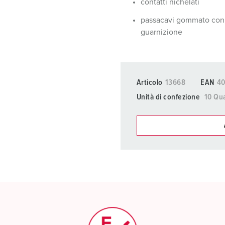
contatti nichelati
passacavi gommato con
guarnizione
Articolo
13668
EAN
4
Unità di confezione
10 Qua
I nostri prodot
La mia lista
(0)