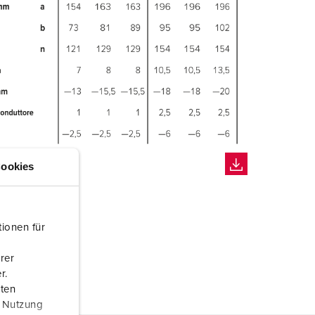
ookies
ionen für
rer
r.
aten
r Nutzung