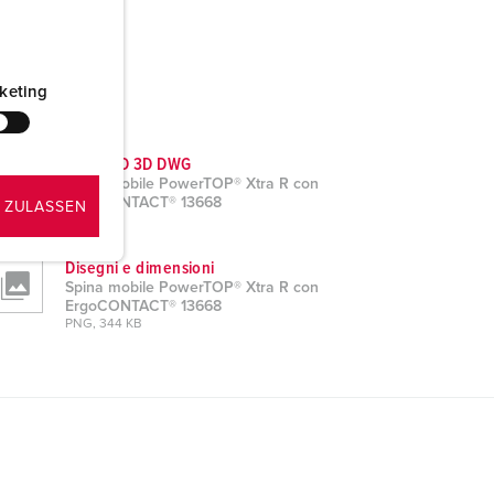
keting
Dati CAD 3D DWG
Spina mobile PowerTOP® Xtra R con
ErgoCONTACT® 13668
 ZULASSEN
ZIP, 4 MB
Disegni e dimensioni
Spina mobile PowerTOP® Xtra R con
ErgoCONTACT® 13668
PNG, 344 KB