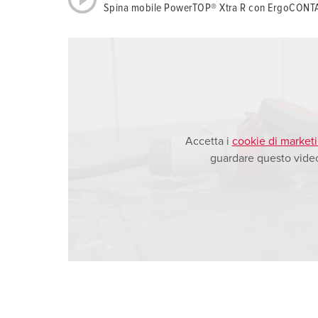
Spina mobile PowerTOP® Xtra R con ErgoCON
a
h
l
Accetta i
cookie di market
guardare questo vide