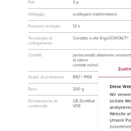
Poli
3 p
Voltaggio
scollegare trasformatore
Posizioni orologio
12 h
Tecnologie di
Contatto a vite ErgoCONTACT®
collegamento
Contatti
portacontatti altamente resistent
al calore
contatti nichelati
Zusti
Grado di protezione
IP67 / IP69
Diese Web
Peso
200 g
Wir verwen
soziale Me
Dichiarazione di
CB Zertifikat
conformità
VDE
analysier
Website an
Unsere Par
zusammen, 