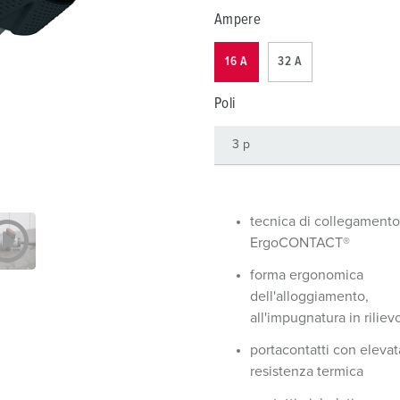
Tecnologia dati / rete
V
Ampere
Esecuzioni speciali
P
16 A
32 A
Prodotti complementari
D
Poli
S
S
tecnica di collegamento 
ErgoCONTACT®
forma ergonomica
dell'alloggiamento,
all'impugnatura in riliev
portacontatti con elevat
resistenza termica