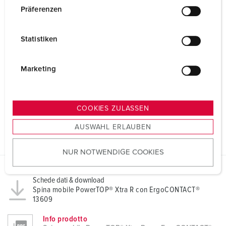
w
Präferenzen
i
l
Statistiken
l
i
g
Marketing
u
n
g
COOKIES ZULASSEN
s
AUSWAHL ERLAUBEN
a
u
NUR NOTWENDIGE COOKIES
s
w
a
Schede dati & download
h
Spina mobile PowerTOP® Xtra R con ErgoCONTACT®
13609
l
Info prodotto