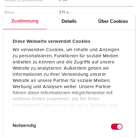
Grado di protezione
IP54
Peso
371 g
Details
Über Cookies
Zustimmung
Dichiarazione di
CB Zertifikat
conformità
VDE
EAC
Diese Webseite verwendet Cookies
Wir verwenden Cookies, um Inhalte und Anzeigen
zu personalisieren, Funktionen für soziale Medien
anbieten zu können und die Zugriffe auf unsere
Website zu analysieren. Außerdem geben wir
Informationen zu Ihrer Verwendung unserer
Website an unsere Partner für soziale Medien,
Werbung und Analysen weiter. Unsere Partner
führen diese Informationen möglicherweise mit
weiteren Daten zusammen, die Sie ihnen
bereitgestellt haben oder die sie im Rahmen Ihrer
Nutzung der Dienste gesammelt haben.
E
Datenschutzerklärung
Impressum
Notwendig
i
n