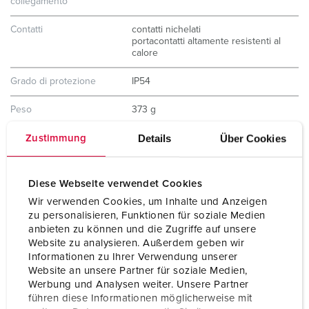
collegamento
Contatti
contatti nichelati
portacontatti altamente resistenti al
calore
Grado di protezione
IP54
Peso
373 g
Details
Über Cookies
Zustimmung
Dichiarazione di
CB Zertifikat
conformità
VDE
EAC
CQC
Diese Webseite verwendet Cookies
Wir verwenden Cookies, um Inhalte und Anzeigen
zu personalisieren, Funktionen für soziale Medien
anbieten zu können und die Zugriffe auf unsere
Website zu analysieren. Außerdem geben wir
Informationen zu Ihrer Verwendung unserer
Website an unsere Partner für soziale Medien,
Werbung und Analysen weiter. Unsere Partner
führen diese Informationen möglicherweise mit