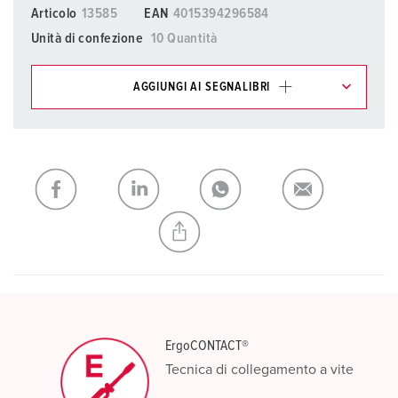
Articolo
13585
EAN
4015394296584
Unità di confezione
10 Quantità
AGGIUNGI AI SEGNALIBRI
I nostri prodotti possono essere gestiti in diverse liste.
La mia lista
(0)
AGGIUNGI
CREA NUOVA LISTA
ErgoCONTACT®
Tecnica di collegamento a vite