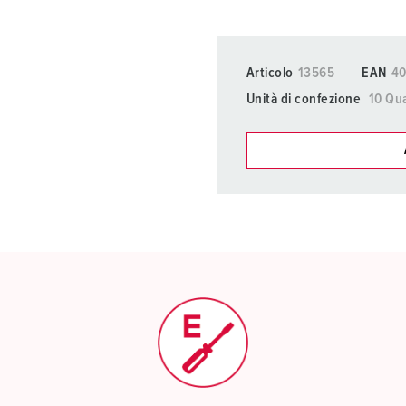
Articolo
13565
EAN
4
Unità di confezione
10 Qua
I nostri prodot
La mia lista
(0)