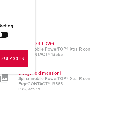
keting
Dati CAD 3D DWG
Spina mobile PowerTOP® Xtra R con
ErgoCONTACT® 13565
 ZULASSEN
ZIP, 4 MB
Disegni e dimensioni
Spina mobile PowerTOP® Xtra R con
ErgoCONTACT® 13565
PNG, 336 KB