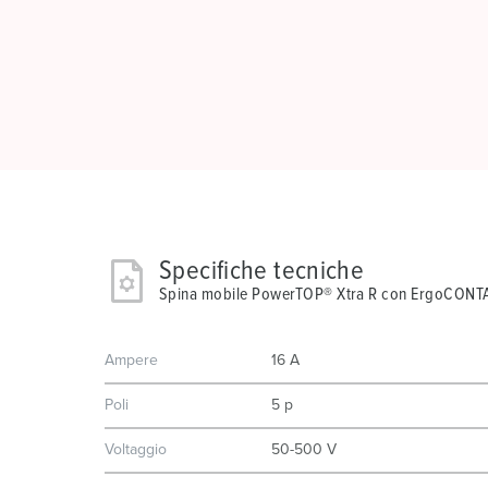
Specifiche tecniche
Spina mobile PowerTOP® Xtra R con ErgoCON
Ampere
16 A
Poli
5 p
Voltaggio
50-500 V