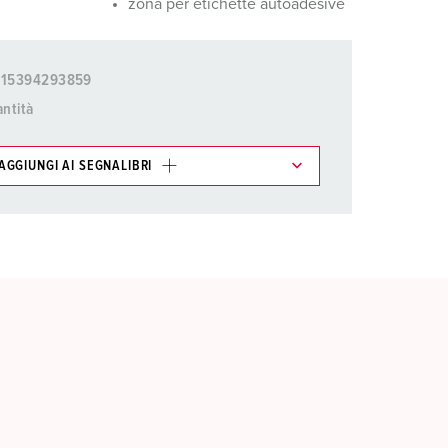
zona per etichette autoadesive
015394293859
ntità
AGGIUNGI AI SEGNALIBRI
ti possono essere gestiti in diverse liste.
AGGIUNGI
CREA NUOVA LISTA