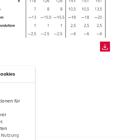
ookies
ionen für
rer
r.
aten
r Nutzung