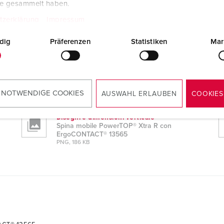
te gesammelt haben.
tzerklärung
Impressum
dig
Präferenzen
Statistiken
Mar
TACT® 13565
Dati CAD STP
Spina mobile PowerTOP® Xtra R con
ErgoCONTACT® 13565
 NOTWENDIGE COOKIES
AUSWAHL ERLAUBEN
COOKIES
ZIP, 3 MB
Disegni e dimensioni verticale
Spina mobile PowerTOP® Xtra R con
ErgoCONTACT® 13565
PNG, 186 KB