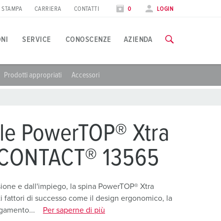
STAMPA
CARRIERA
CONTATTI
0
LOGIN
ONI
SERVICE
CONOSCENZE
AZIENDA
Prodotti appropriati
Accessori
pplicazioni specifiche
orso di formazione
iere
utte le informazioni sui nostri corsi di formazione e sulle visit
ndustria alimentare
ate internazionali
le PowerTOP® Xtra
olico
AI CORSI DI FORMAZIONE
oCONTACT® 13565
utomotive
entri logistici
ione e dall'impiego, la spina PowerTOP® Xtra
i fattori di successo come il design ergonomico, la
entri dati
egamento...
Per saperne di più