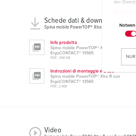
der Diens
Datenschu
E
Schede dati & download
i
Notwen
Spina mobile PowerTOP® Xtra R con ErgoCON
n
w
Info prodotto
i
Spina mobile PowerTOP® Xtra R con
ErgoCONTACT® 13565
l
NUR
PDF, 298 KB
l
i
Instruzioni di montaggio e d'uso
g
Spina mobile PowerTOP® Xtra R con
ErgoCONTACT® 13565
u
PDF, 2 MB
n
g
s
a
u
s
Video
w