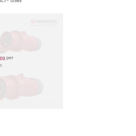
TACT® 13565
ing
per
o.