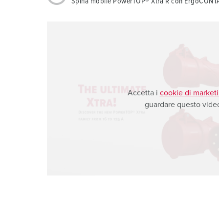
Spina mobile PowerTOP® Xtra R con ErgoCON
a
h
l
Accetta i
cookie di market
guardare questo vide