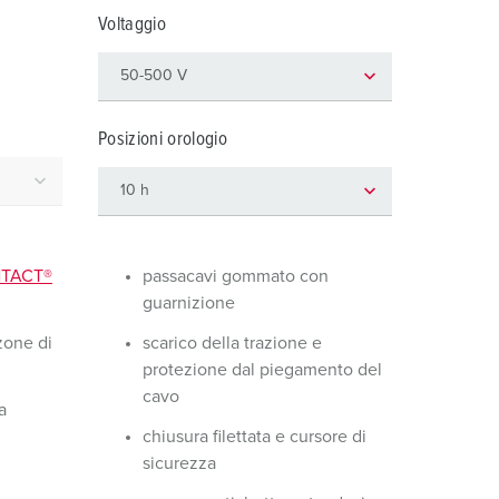
igili del fuoco e protezione civile
Voltaggio
er container refrigerati
a campeggio
Posizioni orologio
pine e prese per militare
trumetazione tecnica per eventi
NTACT®
passacavi gommato con
guarnizione
zone di
scarico della trazione e
protezione dal piegamento del
cavo
a
chiusura filettata e cursore di
sicurezza