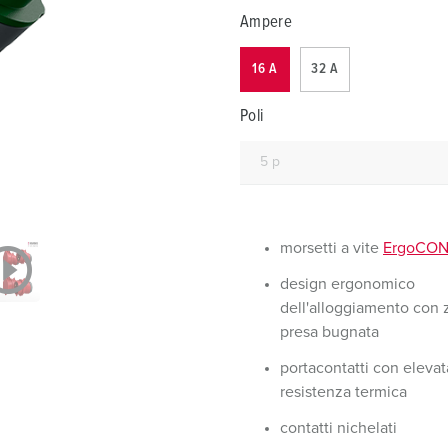
Tecnologia dati / rete
V
Ampere
Esecuzioni speciali
P
16 A
32 A
Prodotti complementari
D
Poli
S
S
morsetti a vite
ErgoCO
design ergonomico
dell'alloggiamento con 
presa bugnata
portacontatti con elevat
resistenza termica
contatti nichelati