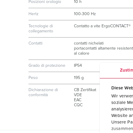
Posizioni orologio
10 h
Hertz
100-300 Hz
Tecnologie di
Contatto a vite ErgoCONTACT®
collegamento
Contatti
contatti nichelati
portacontatti altamente resistent
al calore
Grado di protezione
IP54
Zusti
Peso
195 g
Diese Web
Dichiarazione di
CB Zertifikat
conformità
VDE
Wir verwen
EAC
soziale Me
CQC
analysier
Website an
Unsere Par
zusammen, 