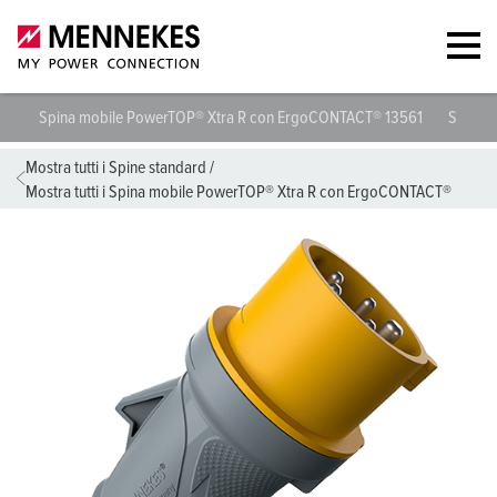
Spina mobile PowerTOP® Xtra R con ErgoCONTACT® 13561
Specifi
Mostra tutti i Spine standard
/
Mostra tutti i Spina mobile PowerTOP® Xtra R con ErgoCONTACT®