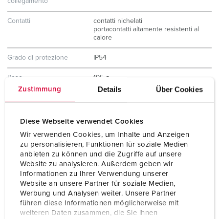
collegamento
Contatti
contatti nichelati
portacontatti altamente resistenti al
calore
Grado di protezione
IP54
Peso
195 g
Details
Über Cookies
Zustimmung
Dichiarazione di
CB Zertifikat
conformità
VDE
EAC
Diese Webseite verwendet Cookies
CQC
Wir verwenden Cookies, um Inhalte und Anzeigen
zu personalisieren, Funktionen für soziale Medien
anbieten zu können und die Zugriffe auf unsere
Website zu analysieren. Außerdem geben wir
Informationen zu Ihrer Verwendung unserer
Website an unsere Partner für soziale Medien,
Werbung und Analysen weiter. Unsere Partner
führen diese Informationen möglicherweise mit
weiteren Daten zusammen, die Sie ihnen