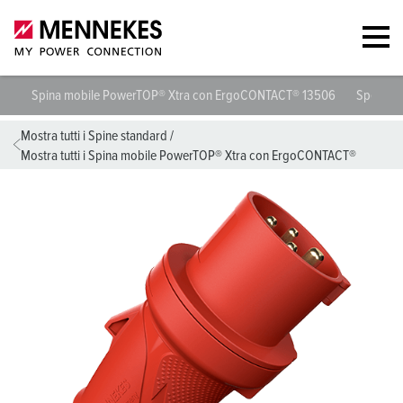
Spina mobile PowerTOP® Xtra con ErgoCONTACT® 13506
Specific
Mostra tutti i Spine standard
/
Mostra tutti i Spina mobile PowerTOP® Xtra con ErgoCONTACT®