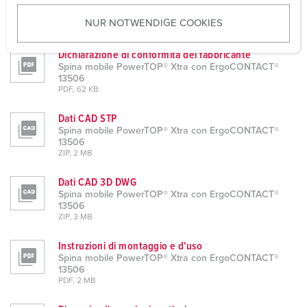
Spina mobile PowerTOP® Xtra con ErgoCONTACT®
u
13506
NUR NOTWENDIGE COOKIES
s
PDF, 294 KB
w
Dichiarazione di conformità del fabbricante
a
Spina mobile PowerTOP® Xtra con ErgoCONTACT®
h
13506
l
PDF, 62 KB
Dati CAD STP
Spina mobile PowerTOP® Xtra con ErgoCONTACT®
13506
ZIP, 2 MB
Dati CAD 3D DWG
Spina mobile PowerTOP® Xtra con ErgoCONTACT®
13506
ZIP, 3 MB
Instruzioni di montaggio e d'uso
Spina mobile PowerTOP® Xtra con ErgoCONTACT®
13506
PDF, 2 MB