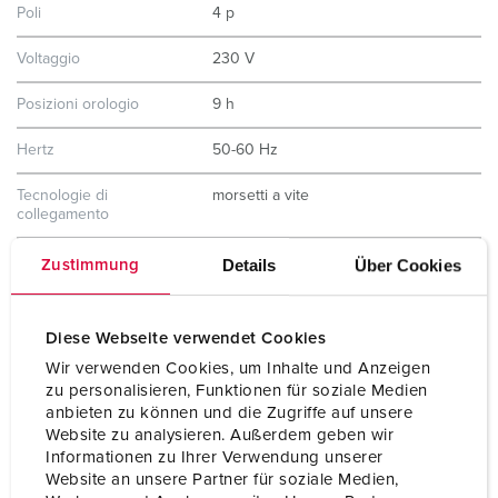
Poli
4 p
Voltaggio
230 V
Posizioni orologio
9 h
Hertz
50-60 Hz
Tecnologie di
morsetti a vite
collegamento
Contatti
portacontatti altamente resistenti al
Details
Über Cookies
Zustimmung
calore
contatti nichelati
Diese Webseite verwendet Cookies
Grado di protezione
IP67
Wir verwenden Cookies, um Inhalte und Anzeigen
Peso
1404 g
zu personalisieren, Funktionen für soziale Medien
anbieten zu können und die Zugriffe auf unsere
Website zu analysieren. Außerdem geben wir
Dichiarazione di
CB Zertifikat
conformità
VDE
Informationen zu Ihrer Verwendung unserer
EAC
Website an unsere Partner für soziale Medien,
CQC