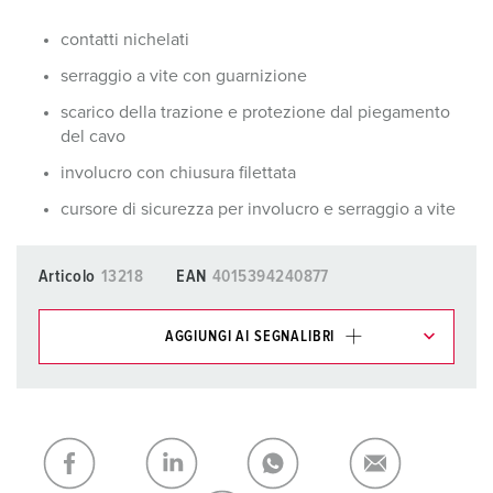
contatti nichelati
serraggio a vite con guarnizione
scarico della trazione e protezione dal piegamento
del cavo
involucro con chiusura filettata
cursore di sicurezza per involucro e serraggio a vite
Articolo
13218
EAN
4015394240877
AGGIUNGI AI SEGNALIBRI
I nostri prodotti possono essere gestiti in diverse liste.
La mia lista
(0)
AGGIUNGI
CREA NUOVA LISTA