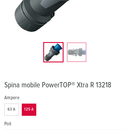
Spina mobile PowerTOP® Xtra R 13218
Ampere
63 A
125 A
Poli