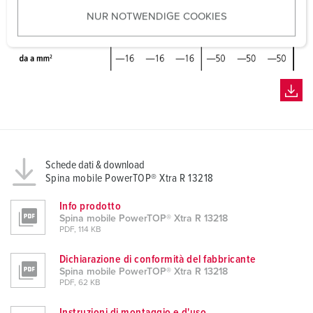
u
NUR NOTWENDIGE COOKIES
s
w
a
h
l
Schede dati & download
Spina mobile PowerTOP® Xtra R 13218
Info prodotto
Spina mobile PowerTOP® Xtra R 13218
PDF, 114 KB
Dichiarazione di conformità del fabbricante
Spina mobile PowerTOP® Xtra R 13218
PDF, 62 KB
Instruzioni di montaggio e d'uso