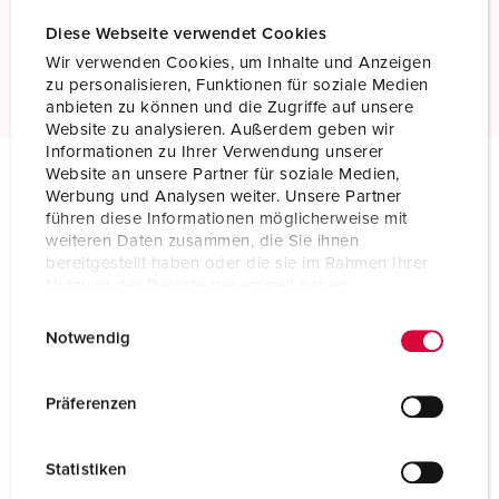
molla
Diese Webseite verwendet Cookies
Scopri di più
Wir verwenden Cookies, um Inhalte und Anzeigen
zu personalisieren, Funktionen für soziale Medien
anbieten zu können und die Zugriffe auf unsere
Website zu analysieren. Außerdem geben wir
Informationen zu Ihrer Verwendung unserer
Website an unsere Partner für soziale Medien,
Werbung und Analysen weiter. Unsere Partner
Specifiche tecniche
führen diese Informationen möglicherweise mit
Presa da pannello RAPIDO® con TwinCONTACT 1133
weiteren Daten zusammen, die Sie ihnen
bereitgestellt haben oder die sie im Rahmen Ihrer
Ampere
16 A
Nutzung der Dienste gesammelt haben.
E
Datenschutzerklärung
Impressum
Poli
4 p
Notwendig
i
n
Voltaggio
230 V
w
Präferenzen
Posizioni orologio
9 h
i
l
Hertz
50-60 Hz
Statistiken
l