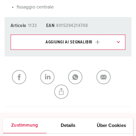
fissaggio centrale
Articolo
1133
EAN
4015394214748
AGGIUNGI AI SEGNALIBRI
I nostri prodotti possono essere gestiti in diverse liste.
La mia lista
(0)
AGGIUNGI
CREA NUOVA LISTA
Details
Über Cookies
Zustimmung
TwinCONTACT