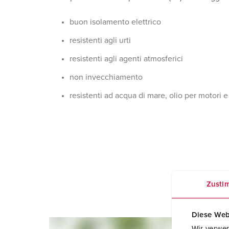
Combinazione di prese
Settore minerario
SCHUKO®
Posizioni
buon isolamento elettrico
X-CONTACT®
Ferrovie e società di trasporto
Bassa tensione
resistenti agli urti
Cantiere navale
resistenti agli agenti atmosferici
Fiere e centri espositivi
non invecchiamento
Applicazioni industriali
resistenti ad acqua di mare, olio per motori e d
Zusti
Diese Web
Wir verwen