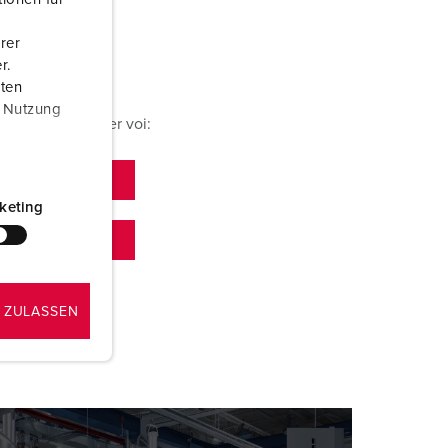
rer
r.
aten
r Nutzung
ti? Siamo qui per voi:
keting
 ZULASSEN