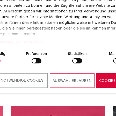
dien anbieten zu können und die Zugriffe auf unsere Website zu
en. Außerdem geben wir Informationen zu Ihrer Verwendung unse
Contatto
 unsere Partner für soziale Medien, Werbung und Analysen weite
tner führen diese Informationen möglicherweise mit weiteren D
die Sie ihnen bereitgestellt haben oder die sie im Rahmen Ihre
Avete domande sulle nostre soluzioni e i nostri prodot
te gesammelt haben.
tzerklärung
Impressum
MODULO DI CONTATTO
dig
Präferenzen
Statistiken
Mar
CONTATTI SUL SITO
 NOTWENDIGE COOKIES
AUSWAHL ERLAUBEN
COOKIES