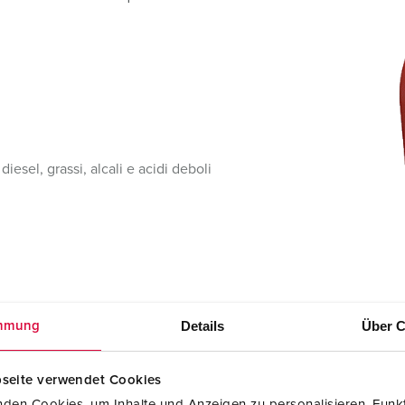
Tecnologia dati / rete
V
Esecuzioni speciali
P
Prodotti complementari
D
S
S
iesel, grassi, alcali e acidi deboli
Details
Über C
mmung
seite verwendet Cookies
den Cookies, um Inhalte und Anzeigen zu personalisieren, Funkt