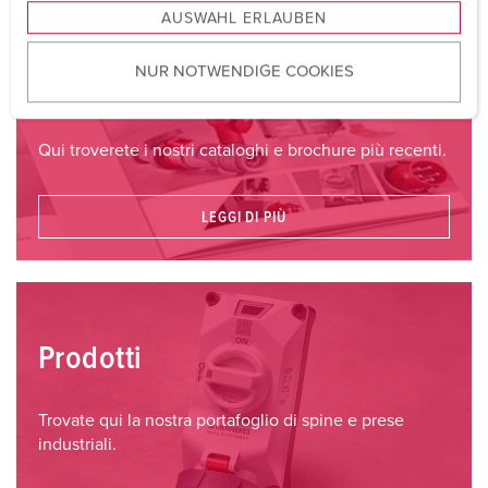
AUSWAHL ERLAUBEN
a
u
NUR NOTWENDIGE COOKIES
s
Cataloghi & brochure
w
a
Qui troverete i nostri cataloghi e brochure più recenti.
h
l
LEGGI DI PIÙ
Prodotti
Trovate qui la nostra portafoglio di spine e prese
industriali.