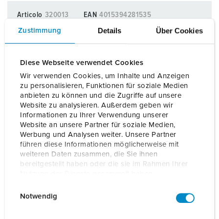
Articolo
320013
EAN
4015394281535
Details
Über Cookies
Zustimmung
AGGIUNGI AI SEGNALIBRI
I nostri prodotti possono essere gestiti in diverse liste.
Diese Webseite verwendet Cookies
Wir verwenden Cookies, um Inhalte und Anzeigen
La mia lista
(0)
AGGIUNGI
zu personalisieren, Funktionen für soziale Medien
anbieten zu können und die Zugriffe auf unsere
CREA NUOVA LISTA
Website zu analysieren. Außerdem geben wir
Informationen zu Ihrer Verwendung unserer
Website an unsere Partner für soziale Medien,
Werbung und Analysen weiter. Unsere Partner
führen diese Informationen möglicherweise mit
weiteren Daten zusammen, die Sie ihnen
bereitgestellt haben oder die sie im Rahmen Ihrer
Nutzung der Dienste gesammelt haben.
Schede dati & download
Box di controllo TwInlet tipo F 320013
E
Datenschutzerklärung
Impressum
Notwendig
i
Manuale d'istruzioni
n
Box di controllo TwInlet tipo F 320013