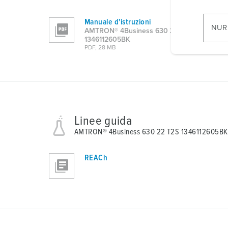
w
i
Manuale d'istruzioni
l
NUR
AMTRON® 4Business 630 22 T2S
l
1346112605BK
PDF, 28 MB
i
g
u
n
g
s
Linee guida
a
AMTRON® 4Business 630 22 T2S 1346112605BK
u
s
REACh
w
a
h
l