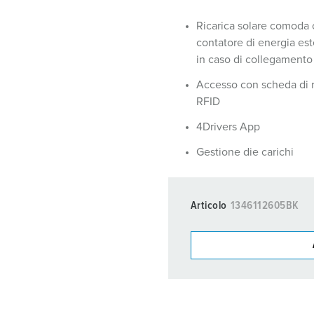
Trova un installatore
Accessori
Simboli identificativi
Ricarica solare comoda 
Sistemi di ricarica del backend di fabbrica
contatore di energia es
in caso di collegamento
Accesso con scheda di r
RFID
4Drivers App
Gestione die carichi
Articolo
1346112605BK
I nostri prodot
La mia lista
(0)