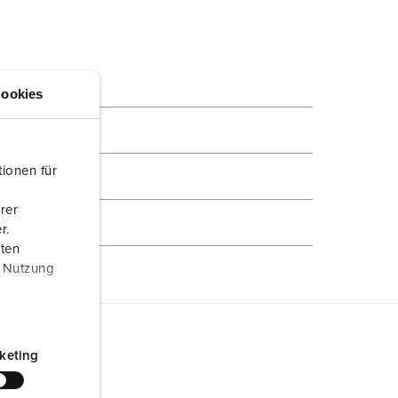
CREA NUOVA LISTA
ookies
ionen für
rer
r.
aten
r Nutzung
keting