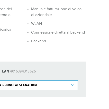
con del
Manuale fatturazione di veicoli
terno o
di aziendale
WLAN
icarica
Connessione diretta al backend
Backend
EAN
4015394313625
AGGIUNGI AI SEGNALIBRI
ti possono essere gestiti in diverse liste.
AGGIUNGI