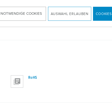
Info prodotto
 NOTWENDIGE COOKIES
AUSWAHL ERLAUBEN
COOKIES
AMTRON® 4Business 630 22 T2S
1346112605BK
PDF, 972 KB
RoHS