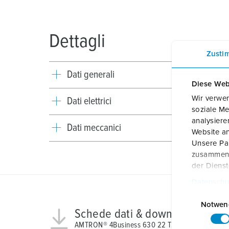
Dettagli
Zusti
Dati generali
Diese Web
Wir verwen
Dati elettrici
soziale Me
analysier
Dati meccanici
Website an
Unsere Par
zusammen, 
der Diens
Datenschu
E
i
Notwen
Schede dati & download
n
AMTRON® 4Business 630 22 T2S 1346112605BK