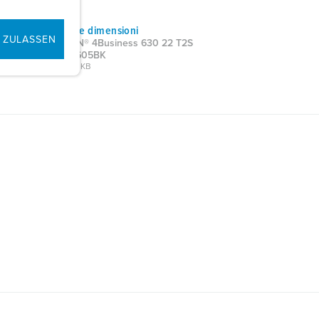
Disegni e dimensioni
 ZULASSEN
AMTRON® 4Business 630 22 T2S
1346112605BK
PNG, 758 KB