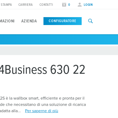
STAMPA
CARRIERA
CONTATTI
0
LOGIN
MAZIONI
AZIENDA
CONFIGURATORE
ntegrazioni
nstallatori
ownload di documenti
iere
icarica solare
nstallatori qualificati
ocumenti installatori
ate internazionali
Business 630 22
estione intelligente dei carichi
lyer e brochure
istemi di gestione e pagamento
è la wallbox smart, efficiente e pronta per il
nde che necessitano di una soluzione di ricarica
datta alla...
Per saperne di più