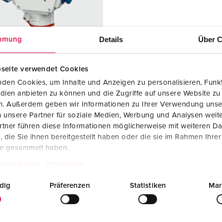
Tecnologia dati / rete
V
Esecuzioni speciali
P
Details
Über C
mmung
Prodotti complementari
D
seite verwendet Cookies
S
den Cookies, um Inhalte und Anzeigen zu personalisieren, Funkt
colo 92897
S
dien anbieten zu können und die Zugriffe auf unsere Website zu
iale
plastica
en. Außerdem geben wir Informationen zu Ihrer Verwendung unse
 unsere Partner für soziale Medien, Werbung und Analysen weite
 di
IP44
tner führen diese Informationen möglicherweise mit weiteren D
zione
die Sie ihnen bereitgestellt haben oder die sie im Rahmen Ihre
6 A, 3 p, 230
1
te gesammelt haben.
tzerklärung
Impressum
6 A, 5 p, 400
1
dig
Präferenzen
Statistiken
Mar
KO® 16 A,
1
V