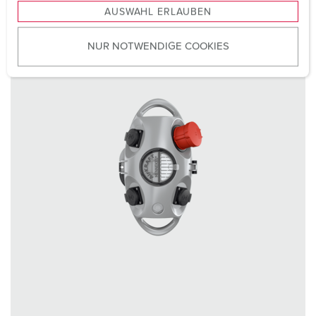
AUSWAHL ERLAUBEN
a
u
NUR NOTWENDIGE COOKIES
s
w
a
h
l