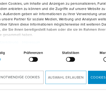
Trova un installatore
Accessori
Simboli identificativi
den Cookies, um Inhalte und Anzeigen zu personalisieren, Funkt
dien anbieten zu können und die Zugriffe auf unsere Website zu
Sistemi di ricarica del backend di fabbrica
en. Außerdem geben wir Informationen zu Ihrer Verwendung unse
 unsere Partner für soziale Medien, Werbung und Analysen weite
tner führen diese Informationen möglicherweise mit weiteren D
Box Universal
Box di controllo TwInlet tip
die Sie ihnen bereitgestellt haben oder die sie im Rahmen Ihre
te gesammelt haben.
colo
320012
Articolo
320013
tzerklärung
Impressum
dig
Präferenzen
Statistiken
Mar
AL PRODOTTO
AL PRODOTTO
 NOTWENDIGE COOKIES
AUSWAHL ERLAUBEN
COOKIES