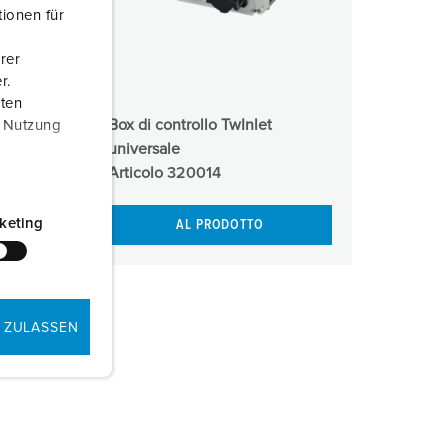
ionen für
rer
r.
aten
o F
Box di controllo TwInlet
r Nutzung
universale
Articolo
320014
keting
AL PRODOTTO
 ZULASSEN